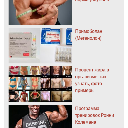
Примоболан
(Метенолон)
Процент жира в
организме: как
узнать, фото
примеры
Программа
тренировок Ронни
Колемана