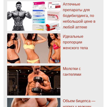
Аптечные
препараты для
бодибилдинга, по
небольшой цене в
любой аптеке
Идеальные
пропорции
женского тела
Молотки с
гантелями
Объем бицепса —
норма у мужчин