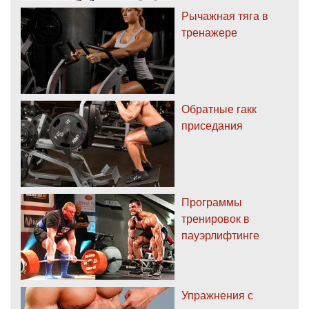
Рычажная тяга в
тренажере
Обратные гакк
приседания
Программы
тренировок в
пауэрлифтинге
Упражнения с