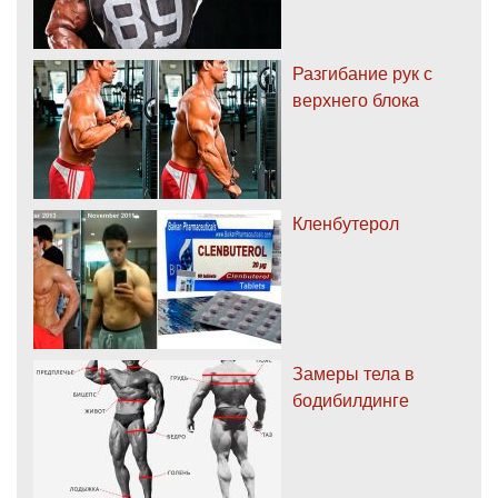
Разгибание рук с
верхнего блока
Кленбутерол
Замеры тела в
бодибилдинге