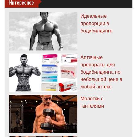
Интересное
Идеальные
пропорции в
бодибилдинге
Аптечные
препараты для
бодибилдинга, по
небольшой цене в
любой аптеке
Молотки с
гантелями