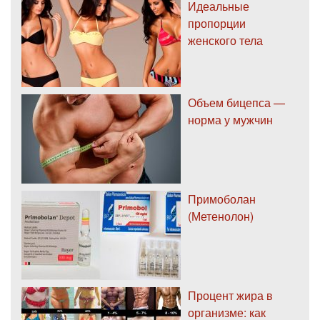
Идеальные
пропорции
женского тела
Объем бицепса —
норма у мужчин
Примоболан
(Метенолон)
Процент жира в
организме: как