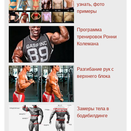
узнать, фото
примеры
Программа
тренировок Ронни
Колемана
Разгибание рук с
верхнего блока
Замеры тела в
бодибилдинге