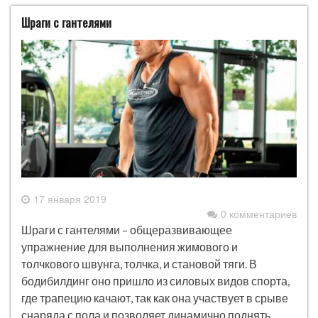
Шраги с гантелями
17 января 2019
0 комментариев
Шраги с гантелями – общеразвивающее
упражнение для выполнения жимового и
толчкового швунга, толчка, и становой тяги. В
бодибилдинг оно пришло из силовых видов спорта,
где трапецию качают, так как она участвует в срыве
снаряда с пола и позволяет динамично поднять