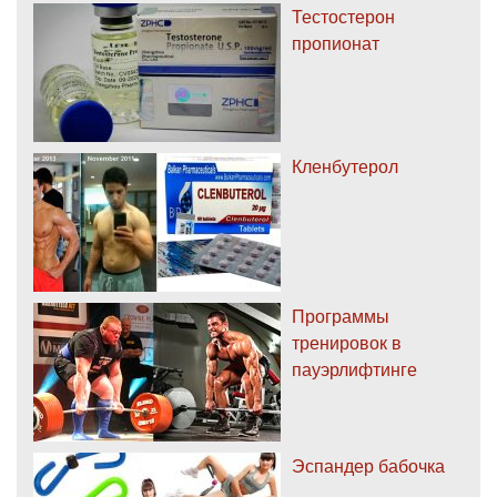
Тестостерон
пропионат
Кленбутерол
Программы
тренировок в
пауэрлифтинге
Эспандер бабочка