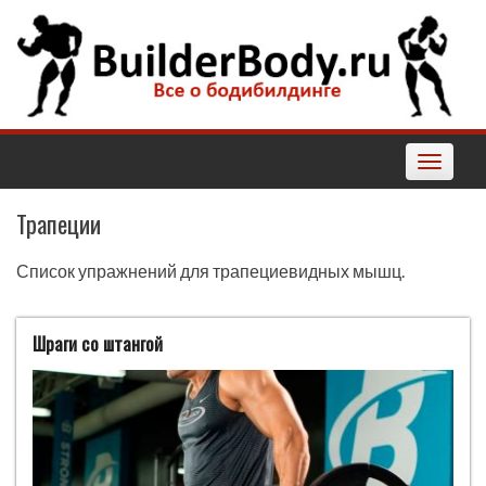
Наверх
Toggle
navigatio
Трапеции
Список упражнений для трапециевидных мышц.
Шраги со штангой