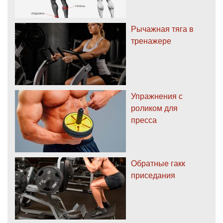
Рычажная тяга в
тренажере
Упражнения с
роликом для
пресса
Обратные гакк
приседания