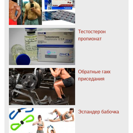
Тестостерон
пропионат
Обратные гакк
приседания
Эспандер бабочка