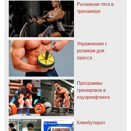
Рычажная тяга в
тренажере
Упражнения с
роликом для
пресса
Программы
тренировок в
пауэрлифтинге
Кленбутерол