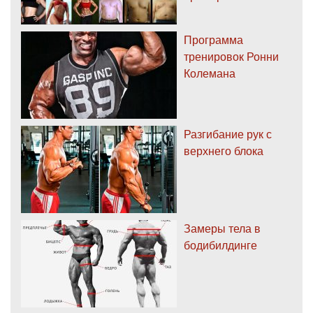
Программа
тренировок Ронни
Колемана
Разгибание рук с
верхнего блока
Замеры тела в
бодибилдинге