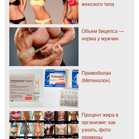
женского тела
Объем бицепса —
норма у мужчин
Примоболан
(Метенолон)
Процент жира в
организме: как
узнать, фото
примеры