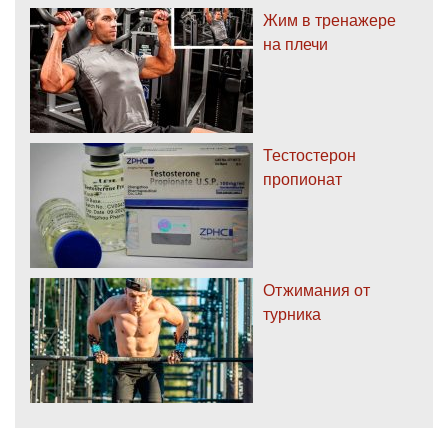
Жим в тренажере
на плечи
Тестостерон
пропионат
Отжимания от
турника