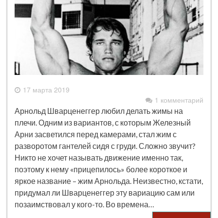
17 марта 2019
1 комментарий
Арнольд Шварценеггер любил делать жимы на
плечи. Одним из вариантов, с которым Железный
Арни засветился перед камерами, стал жим с
разворотом гантелей сидя с груди. Сложно звучит?
Никто не хочет называть движение именно так,
поэтому к нему «прицепилось» более короткое и
яркое название – жим Арнольда. Неизвестно, кстати,
придумал ли Шварценеггер эту вариацию сам или
позаимствовал у кого-то. Во времена…