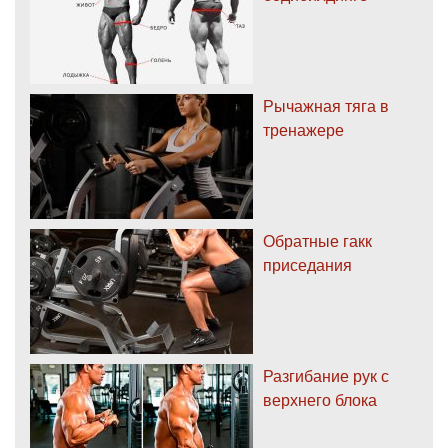
Рычажная тяга в
тренажере
Обратные гакк
приседания
Разгибание рук с
верхнего блока