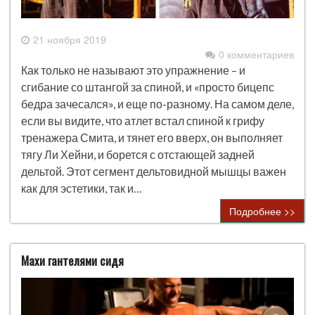
21 ноября 2019
0 комментариев
Как только не называют это упражнение – и
сгибание со штангой за спиной, и «просто бицепс
бедра зачесался», и еще по-разному. На самом деле,
если вы видите, что атлет встал спиной к грифу
тренажера Смита, и тянет его вверх, он выполняет
тягу Ли Хейни, и борется с отстающей задней
дельтой. Этот сегмент дельтовидной мышцы важен
как для эстетики, так и…
Подробнее >>
Махи гантелями сидя