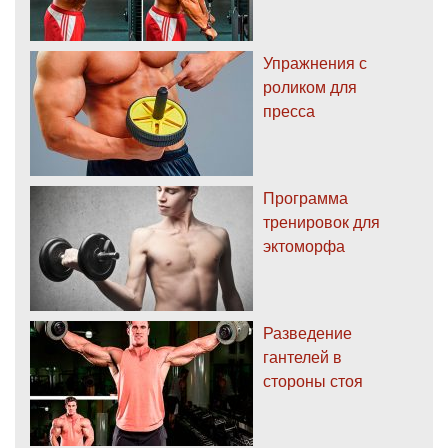
Упражнения с
роликом для
пресса
Программа
тренировок для
эктоморфа
Разведение
гантелей в
стороны стоя