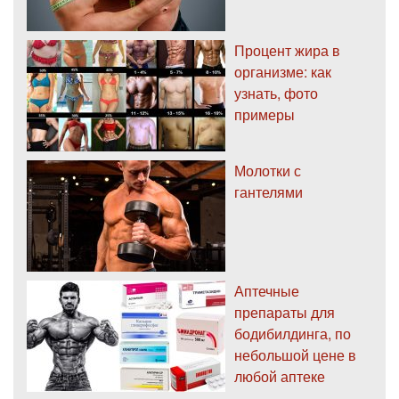
Процент жира в
организме: как
узнать, фото
примеры
Молотки с
гантелями
Аптечные
препараты для
бодибилдинга, по
небольшой цене в
любой аптеке