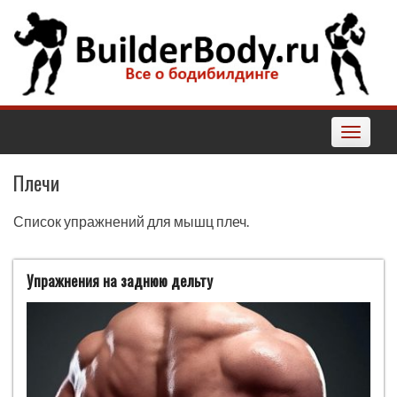
Наверх
Toggle
navigatio
Плечи
Список упражнений для мышц плеч.
Упражнения на заднюю дельту