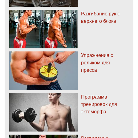
Разгибание рук с
верхнего блока
Упражнения с
роликом для
пресса
Программа
тренировок для
эктоморфа