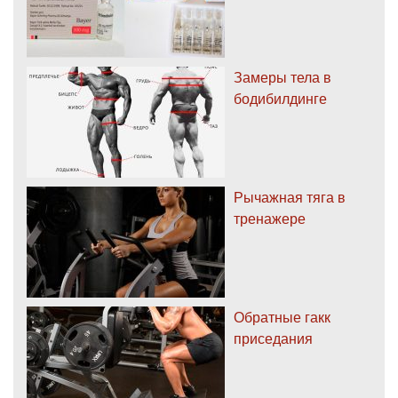
Замеры тела в
бодибилдинге
Рычажная тяга в
тренажере
Обратные гакк
приседания