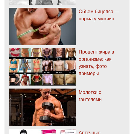
Объем бицепса —
норма у мужчин
Процент жира в
организме: как
узнать, фото
примеры
Молотки с
гантелями
Аптечные