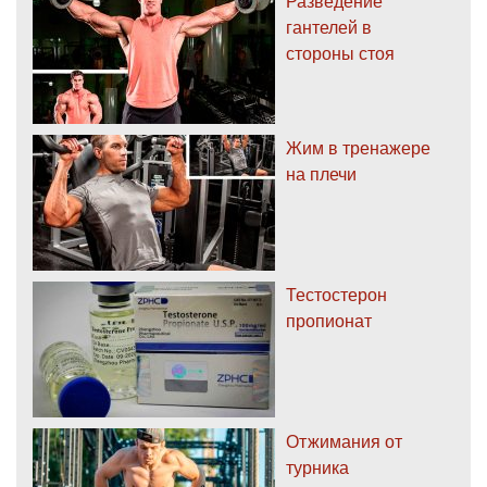
Разведение
гантелей в
стороны стоя
Жим в тренажере
на плечи
Тестостерон
пропионат
Отжимания от
турника