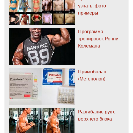
узнать, фото
примеры
Программа
тренировок Ронни
Колемана
Примоболан
(Метенолон)
Разгибание рук с
верхнего блока