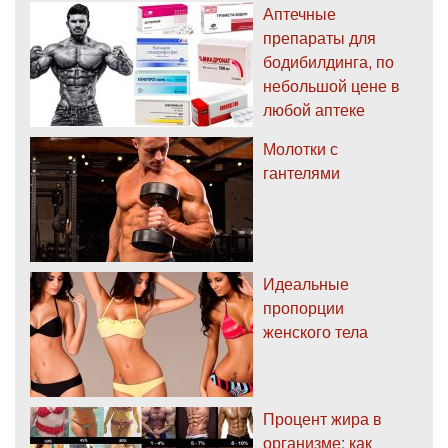
Аптечные
препараты для
бодибилдинга, по
небольшой цене в
любой аптеке
Молотки с
гантелями
Идеальные
пропорции
женского тела
Процент жира в
организме: как