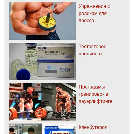
Упражнения с
роликом для
пресса
Тестостерон
пропионат
Программы
тренировок в
пауэрлифтинге
Кленбутерол