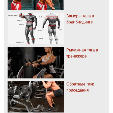
Замеры тела в
бодибилдинге
Рычажная тяга в
тренажере
Обратные гакк
приседания