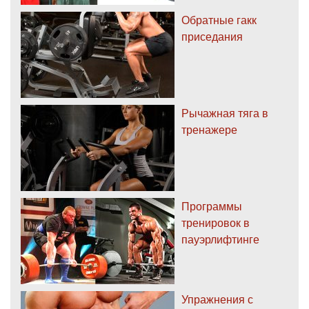
Обратные гакк
приседания
Рычажная тяга в
тренажере
Программы
тренировок в
пауэрлифтинге
Упражнения с