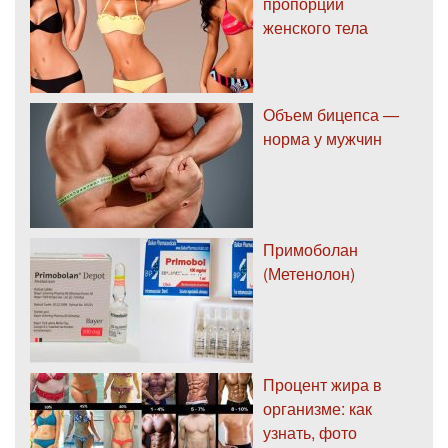
пропорции
женского тела
Объем бицепса —
норма у мужчин
Примоболан
(Метенолон)
Процент жира в
организме: как
узнать, фото