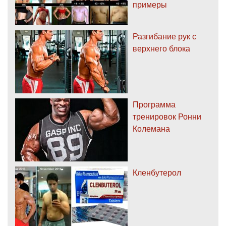
примеры
Разгибание рук с
верхнего блока
Программа
тренировок Ронни
Колемана
Кленбутерол