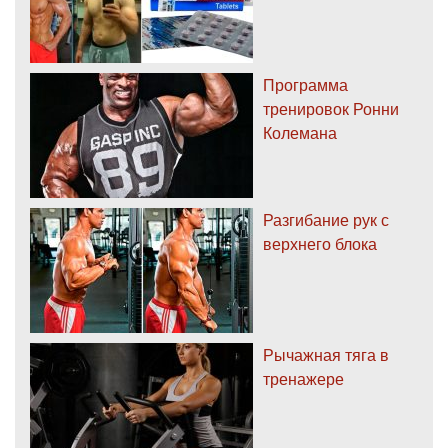
Программа
тренировок Ронни
Колемана
Разгибание рук с
верхнего блока
Рычажная тяга в
тренажере