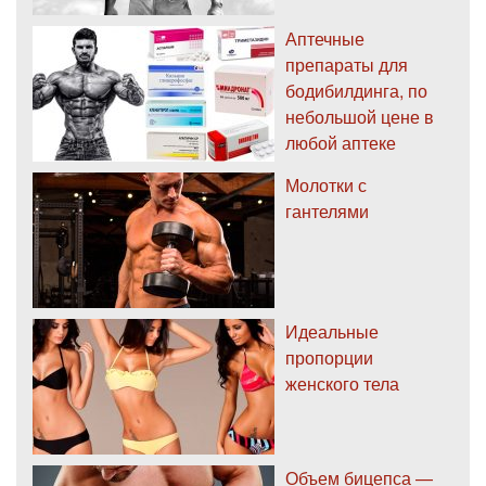
Аптечные
препараты для
бодибилдинга, по
небольшой цене в
любой аптеке
Молотки с
гантелями
Идеальные
пропорции
женского тела
Объем бицепса —