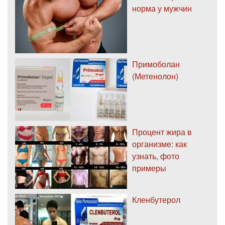
норма у мужчин
Примоболан
(Метенолон)
Процент жира в
организме: как
узнать, фото
примеры
Кленбутерол