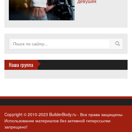
девушек
Наша группа
Copyright © 2010-2023 BuilderBody.ru - Все права защищены.
Использование материалов без активной гиперссылки
запрещено!