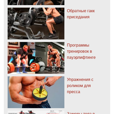
Обратные гакк
приседания
Программы
тренировок в
пауэрлифтинге
Упражнения с
роликом для
пресса
Замеры тела в