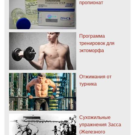
пропионат
Программа
тренировок для
эктоморфа
Отжимания от
турника
Сухожильные
упражнения Засса
(Железного