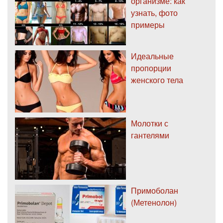
организме: как
узнать, фото
примеры
Идеальные
пропорции
женского тела
Молотки с
гантелями
Примоболан
(Метенолон)