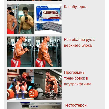
Кленбутерол
Разгибание рук с
верхнего блока
Программы
тренировок в
пауэрлифтинге
Тестостерон