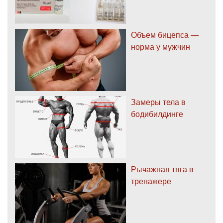
Объем бицепса —
норма у мужчин
Замеры тела в
бодибилдинге
Рычажная тяга в
тренажере