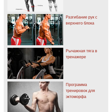
Разгибание рук с
верхнего блока
Рычажная тяга в
тренажере
Программа
тренировок для
эктоморфа