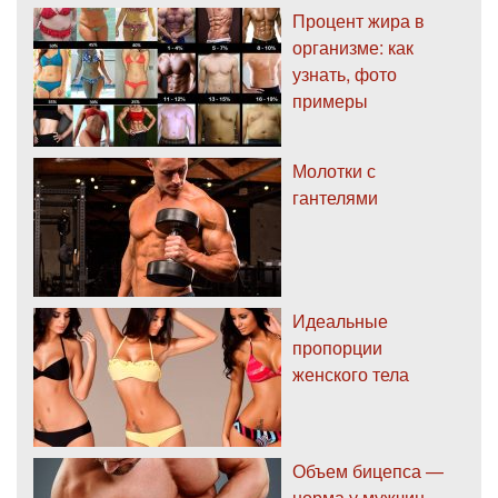
Процент жира в
организме: как
узнать, фото
примеры
Молотки с
гантелями
Идеальные
пропорции
женского тела
Объем бицепса —
норма у мужчин