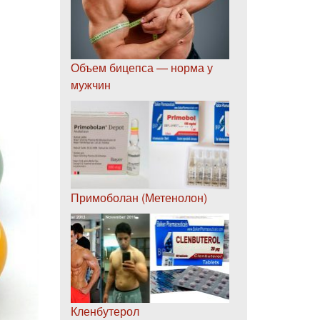
Объем бицепса — норма у
мужчин
Примоболан (Метенолон)
Кленбутерол