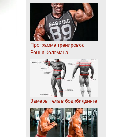
Программа тренировок
Ронни Колемана
Замеры тела в бодибилдинге