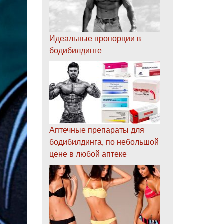
Идеальные пропорции в
бодибилдинге
Аптечные препараты для
бодибилдинга, по небольшой
цене в любой аптеке