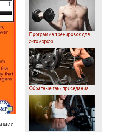
Программа тренировок для
эктоморфа
Обратные гакк приседания
ьные и