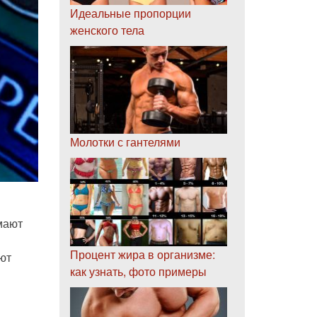
Идеальные пропорции
женского тела
Молотки с гантелями
мают
Процент жира в организме:
ют
как узнать, фото примеры