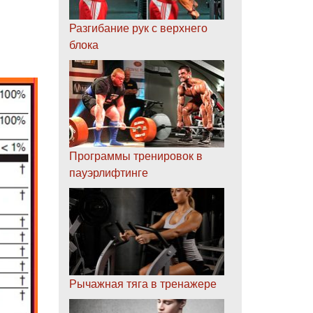
Разгибание рук с верхнего
блока
Программы тренировок в
пауэрлифтинге
Рычажная тяга в тренажере