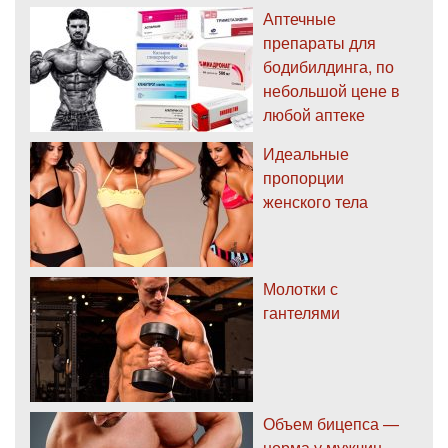
Аптечные
препараты для
бодибилдинга, по
небольшой цене в
любой аптеке
Идеальные
пропорции
женского тела
Молотки с
гантелями
Объем бицепса —
норма у мужчин