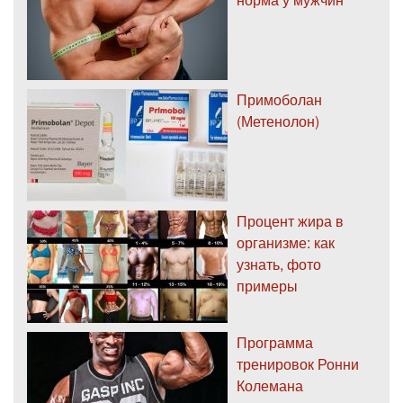
Примоболан
(Метенолон)
Процент жира в
организме: как
узнать, фото
примеры
Программа
тренировок Ронни
Колемана