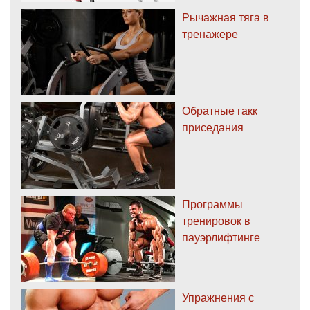
Рычажная тяга в
тренажере
Обратные гакк
приседания
Программы
тренировок в
пауэрлифтинге
Упражнения с