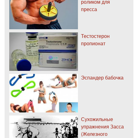
роликом для
пресса
Тестостерон
пропионат
Эспандер бабочка
Сухожильные
упражнения Засса
(Железного