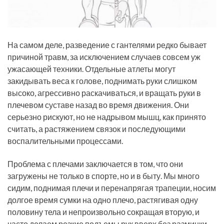
На самом деле, разведение с гантелями редко бывает
причиной травм, за исключением случаев совсем уж
ужасающей техники. Отдельные атлеты могут
закидывать веса к голове, поднимать руки слишком
высоко, агрессивно раскачиваться, и вращать руки в
плечевом суставе назад во время движения. Они
серьезно рискуют, но не надрывом мышц, как принято
считать, а растяжением связок и последующими
воспалительными процессами.
Проблема с плечами заключается в том, что они
загружены не только в спорте, но и в быту. Мы много
сидим, поднимая плечи и перенапрягая трапеции, носим
долгое время сумки на одно плечо, растягивая одну
половину тела и непроизвольно сокращая вторую, и
часто делаем резкие подъемы рук вверх без разминки.