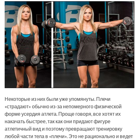
Некоторые из них были уже упомянуты. Плечи
«страдают» обычно из-за непомерного физической
форме усердия атлета. Проще говоря, все хотят их
накачать быстрее, так как они придают фигуре
атлетичный вид и поэтому превращают тренировку
любой части тела в «плечи». Это не рационально и ведет