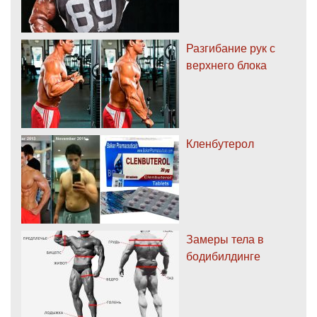
Разгибание рук с
верхнего блока
Кленбутерол
Замеры тела в
бодибилдинге