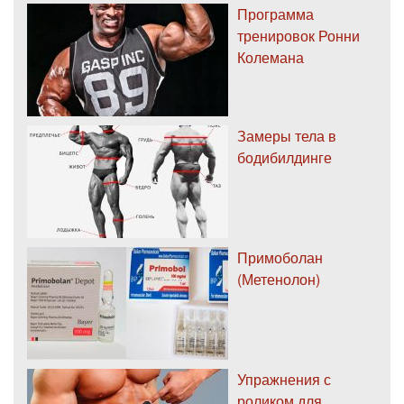
Программа
тренировок Ронни
Колемана
Замеры тела в
бодибилдинге
Примоболан
(Метенолон)
Упражнения с
роликом для