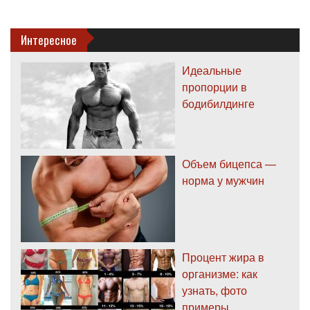
Интересное
Идеальные
пропорции в
бодибилдинге
Объем бицепса —
норма у мужчин
Процент жира в
организме: как
узнать, фото
примеры