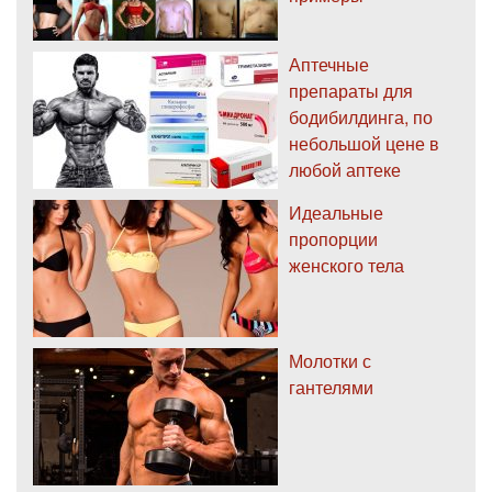
Аптечные
препараты для
бодибилдинга, по
небольшой цене в
любой аптеке
Идеальные
пропорции
женского тела
Молотки с
гантелями