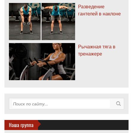
Разведение
гантелей в наклоне
Рычажная тяга в
тренажере
Наша группа