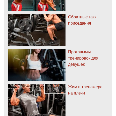
Обратные гакк
приседания
Программы
тренировок для
девушек
Жим в тренажере
на плечи