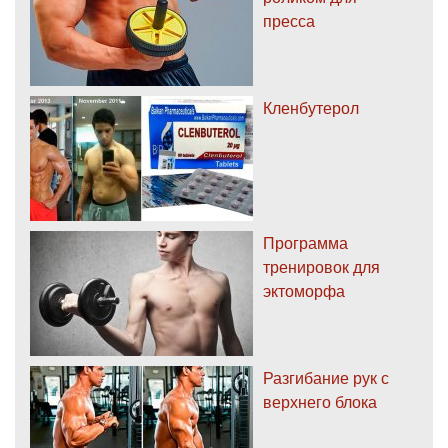
пресса
Кленбутерол
Программа
тренировок для
эктоморфа
Разгибание рук с
верхнего блока