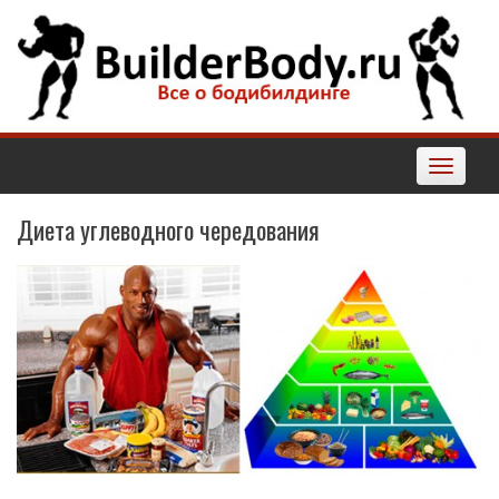
Наверх
Toggle
navigatio
Диета углеводного чередования