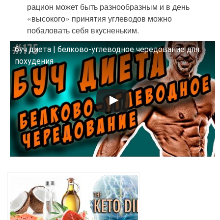
рацион может быть разнообразным и в день
«высокого» принятия углеводов можно
побаловать себя вкусненьким.
буч диета | белково-углеводное чередование для
Смотрите это видео на YouTube
похудения