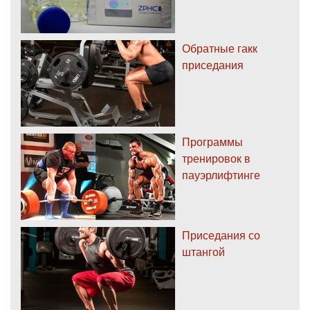
Обратные гакк
приседания
Программы
тренировок в
пауэрлифтинге
Приседания со
штангой