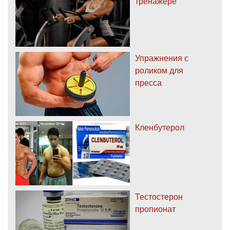
тренажере
Упражнения с
роликом для
пресса
Кленбутерол
Тестостерон
пропионат