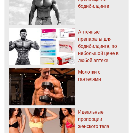
бодибилдинге
Аптечные
препараты для
бодибилдинга, по
небольшой цене в
любой аптеке
Молотки с
гантелями
Идеальные
пропорции
женского тела