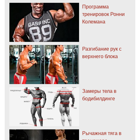
Программа
тренировок Ронни
Колемана
Разгибание рук с
верхнего блока
Замеры тела в
бодибилдинге
Рычажная тяга в