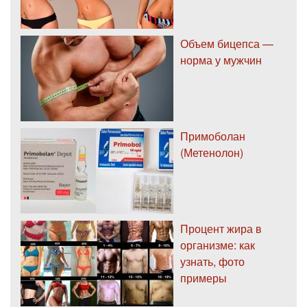
Объем бицепса —
норма у мужчин
Примоболан
(Метенолон)
Процент жира в
организме: как
узнать, фото
примеры