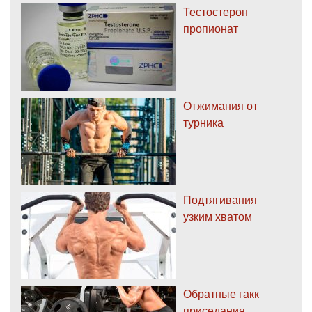
Тестостерон
пропионат
Отжимания от
турника
Подтягивания
узким хватом
Обратные гакк
приседания