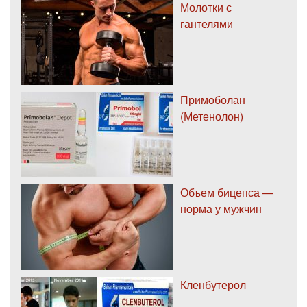
Молотки с
гантелями
Примоболан
(Метенолон)
Объем бицепса —
норма у мужчин
Кленбутерол