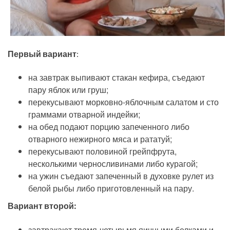
Первый вариант
:
на завтрак выпивают стакан кефира, съедают
пару яблок или груш;
перекусывают морковно-яблочным салатом и сто
граммами отварной индейки;
на обед подают порцию запеченного либо
отварного нежирного мяса и рататуй;
перекусывают половиной грейпфрута,
несколькими черносливинами либо курагой;
на ужин съедают запеченный в духовке рулет из
белой рыбы либо приготовленный на пару.
Вариант второй:
завтракают тремя-четырьмя яичными белками и