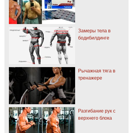
Замеры тела в
бодибилдинге
Рычажная тяга в
тренажере
Разгибание рук с
верхнего блока