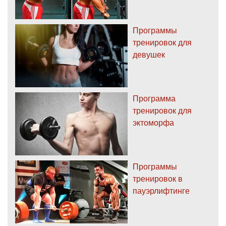
Программы
тренировок для
девушек
Программа
тренировок для
эктоморфа
Программы
тренировок в
пауэрлифтинге