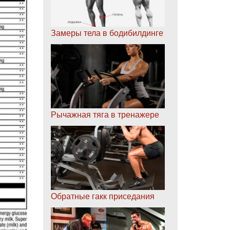
Замеры тела в бодибилдинге
Рычажная тяга в тренажере
Обратные гакк приседания