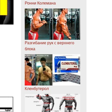
Ронни Колемана
Разгибание рук с верхнего
блока
Кленбутерол