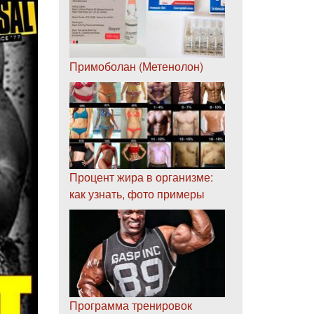
Примоболан (Метенолон)
Процент жира в организме:
как узнать, фото примеры
Программа тренировок