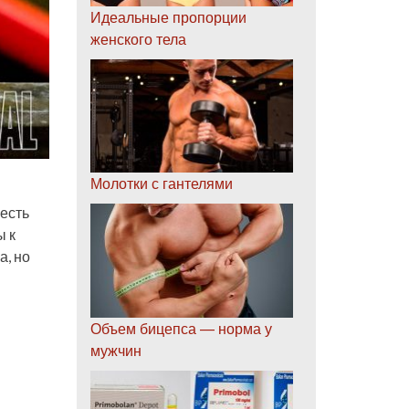
Идеальные пропорции
женского тела
Молотки с гантелями
есть
ы к
а, но
Объем бицепса — норма у
мужчин