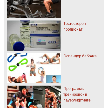
Тестостерон
пропионат
Эспандер бабочка
Программы
тренировок в
пауэрлифтинге