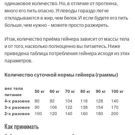
одинаковое количество. Но, в отличие от протеина,
много его пить опасно. Углеводы гораздо легче
откладываются в жир, чем белок. И если будете его пить
больше, чем нужно – можете просто разжиреть.
Итак, количество приёма гейнера зависит от массы тела
и от того, насколько полноценно вы питаетесь. Ниже
приведена таблица потребления гейнера исходя из этих
параметров.
Количество суточной нормы гейнера (граммы)
вес тела
50 кг
60 кг
70 кг
80 кг
90 кг
100 кг
питание
4-х разовое
80
92
104
116
128
140
3-х разовое
90
106
122
138
154
170
2-х разовое
100
120
140
160
180
200
Как принимать