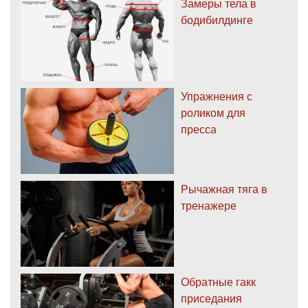
Замеры тела в
бодибилдинге
Упражнения с
роликом для
пресса
Рычажная тяга в
тренажере
Обратные гакк
приседания