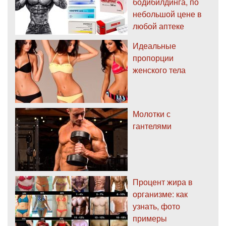
бодибилдинга, по
небольшой цене в
любой аптеке
Идеальные
пропорции
женского тела
Молотки с
гантелями
Процент жира в
организме: как
узнать, фото
примеры