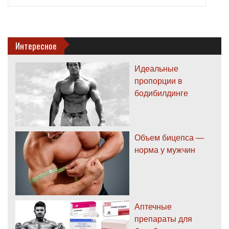
Интересное
Идеальные
пропорции в
бодибилдинге
Объем бицепса —
норма у мужчин
Аптечные
препараты для