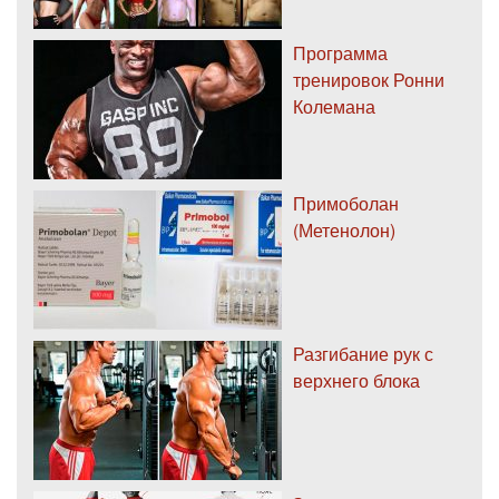
Программа
тренировок Ронни
Колемана
Примоболан
(Метенолон)
Разгибание рук с
верхнего блока