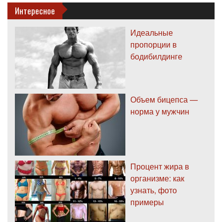
Интересное
Идеальные
пропорции в
бодибилдинге
Объем бицепса —
норма у мужчин
Процент жира в
организме: как
узнать, фото
примеры