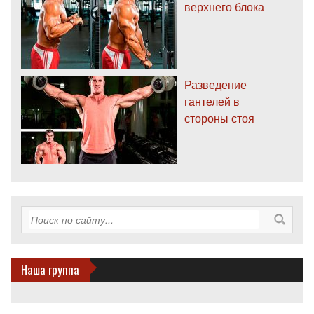
верхнего блока
Разведение
гантелей в
стороны стоя
Наша группа