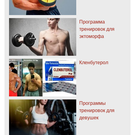
Программа
тренировок для
эктоморфа
Кленбутерол
Программы
тренировок для
девушек