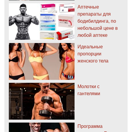
Аптечные
препараты для
бодибилдинга, по
небольшой цене в
любой аптеке
Идеальные
пропорции
женского тела
Молотки с
гантелями
Программа