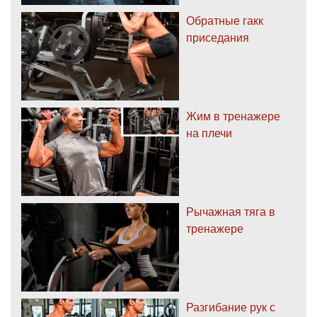
Обратные гакк
приседания
Жим в тренажере
на плечи
Рычажная тяга в
тренажере
Разгибание рук с