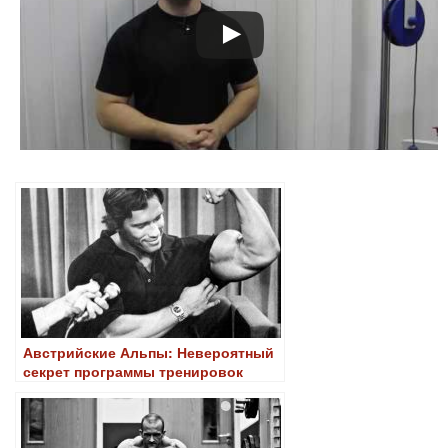
Австрийские Альпы: Невероятный
секрет программы тренировок
Арнольда Шварценеггера раскрыт