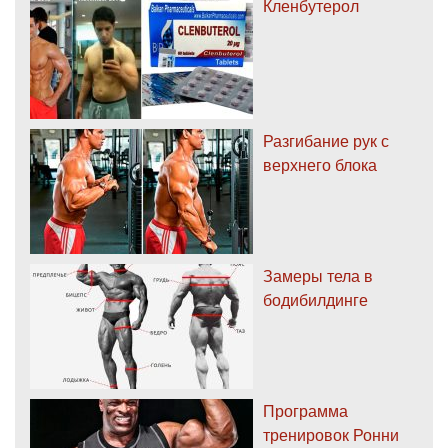
Кленбутерол
Разгибание рук с
верхнего блока
Замеры тела в
бодибилдинге
Программа
тренировок Ронни