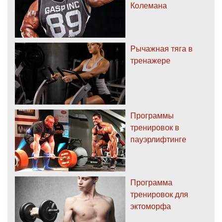
Колемана
Рычажная тяга в
тренажере
Программы
тренировок в
пауэрлифтинге
Программа
тренировок для
эктоморфа