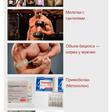
Молотки с
гантелями
Объем бицепса —
норма у мужчин
Примоболан
(Метенолон)