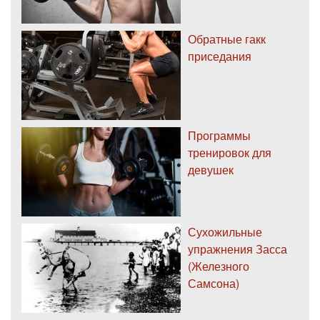
Обратные гакк
приседания
Программы
тренировок для
девушек
Сухожильные
упражнения Засса
(Железного
Самсона)