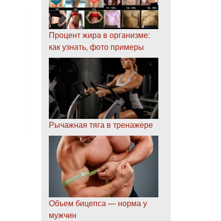
Процент жира в организме:
как узнать, фото примеры
Рычажная тяга в тренажере
Объем бицепса — норма у
мужчин