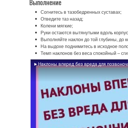
Выполнение
Согнитесь в тазобедренных суставах;
Отведите таз назад;
Колени мягкие;
Руки остаются вытянутыми вдоль корпус
Выполняйте наклон до той глубины, до к
На выдохе поднимитесь в исходное пол
Темп наклонов без веса спокойный – сги
►Наклоны вперед без вреда для позвоноч
Смотрите это видео на YouTube