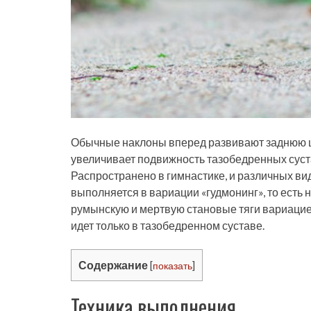
Обычные наклоны вперед развивают заднюю ц
увеличивает подвижность тазобедренных суста
Распространено в гимнастике, и различных ви
выполняется в вариации «гудмонинг», то есть
румынскую и мертвую становые тяги вариацией
идет только в тазобедренном суставе.
Содержание
[
показать
]
Техника выполнения