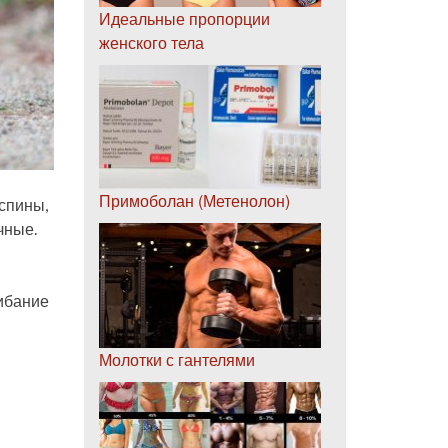
Идеальные пропорции
женского тела
Примоболан (Метенолон)
спины,
чные.
гибание
Молотки с гантелями