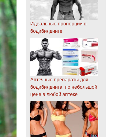
Идеальные пропорции в
бодибилдинге
Аптечные препараты для
бодибилдинга, по небольшой
цене в любой аптеке