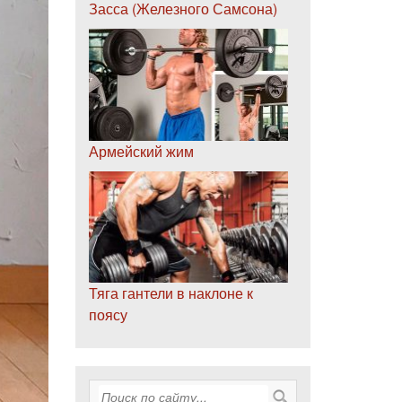
Засса (Железного Самсона)
Армейский жим
Тяга гантели в наклоне к
поясу