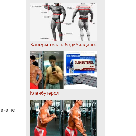
Замеры тела в бодибилдинге
Кленбутерол
ика не