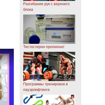
Разгибание рук с верхнего
блока
Тестостерон пропионат
Программы тренировок в
пауэрлифтинге