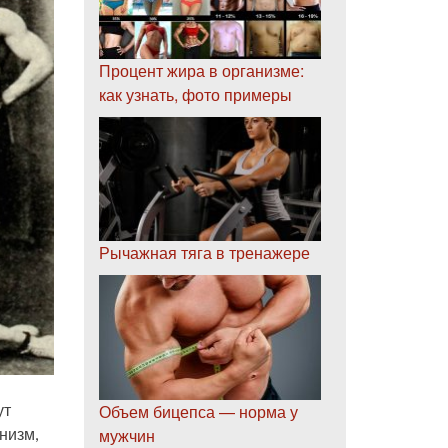
Процент жира в организме:
как узнать, фото примеры
Рычажная тяга в тренажере
ут
Объем бицепса — норма у
низм,
мужчин