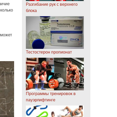
Разгибание рук с верхнего
личие
блока
сколько
 может
Тестостерон пропионат
Программы тренировок в
пауэрлифтинге