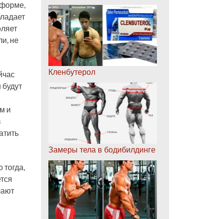
 форме,
бладает
оляет
и, не
Кленбутерол
йчас
 будут
м и
в
атить
Замеры тела в бодибилдинге
 тогда,
ется
лают