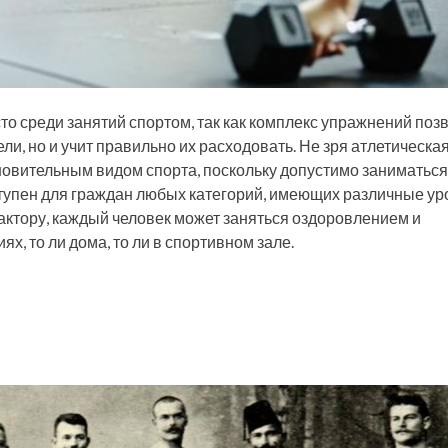
то среди занятий спортом, так как комплекс упражнений поз
и, но и учит правильно их расходовать. Не зря атлетическа
новительным видом спорта, поскольку допустимо заниматься
ступен для граждан любых категорий, имеющих различные ур
актору, каждый человек может заняться оздоровлением и
х, то ли дома, то ли в спортивном зале.