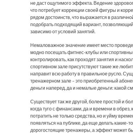
не даст ощутимого эффекта. Ведение здоровог
что потребует коррекции своей фигуры и корре
рядом достоинств, что выражается в различной
подобрать подходящий вариант, позволяющий 
зависимо от условий занятий.
Немаловажное значение имеет место проведе
модно посещать фитнес-клубы или спортивные
контролировать, как проходят занятия и наско
спортивном зале присутствуют такие же любит
направит всю работу в правильное русло. Сущ
тренажерном зале – это приобретенный абонем
деньги наперед, да и немалые деньги: какой с
Существует так же другой, более простой и бо
когда туго с финансами, да и времени в обрез,
потратить не только средства, но и уйму врем
появляться на публике, да еще делать какие-
дорогостоящие тренажеры, а эффект может быть