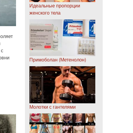
Идеальные пропорции
женского тела
воляет
я
 с
овни
Примоболан (Метенолон)
Молотки с гантелями