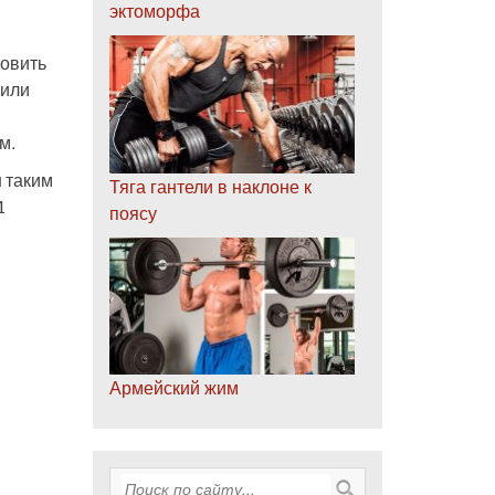
эктоморфа
товить
 или
м.
н таким
Тяга гантели в наклоне к
1
поясу
Армейский жим