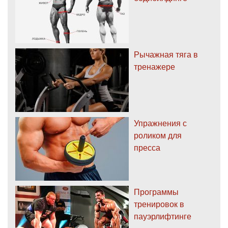
Рычажная тяга в
тренажере
Упражнения с
роликом для
пресса
Программы
тренировок в
пауэрлифтинге