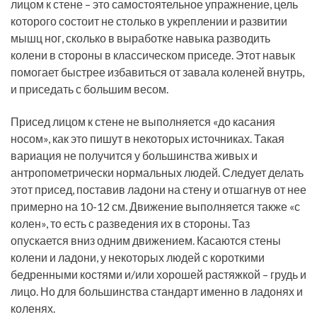
лицом к стене – это самостоятельное упражнение, цель
которого состоит не столько в укреплении и развитии
мышц ног, сколько в выработке навыка разводить
колени в стороны в классическом приседе. Этот навык
помогает быстрее избавиться от завала коленей внутрь,
и приседать с большим весом.
Присед лицом к стене не выполняется «до касания
носом», как это пишут в некоторых источниках. Такая
вариация не получится у большинства живых и
антропометрически нормальных людей. Следует делать
этот присед, поставив ладони на стену и отшагнув от нее
примерно на 10-12 см. Движение выполняется также «с
колен», то есть с разведения их в стороны. Таз
опускается вниз одним движением. Касаются стены
колени и ладони, у некоторых людей с короткими
бедренными костями и/или хорошей растяжкой – грудь и
лицо. Но для большинства стандарт именно в ладонях и
коленях.