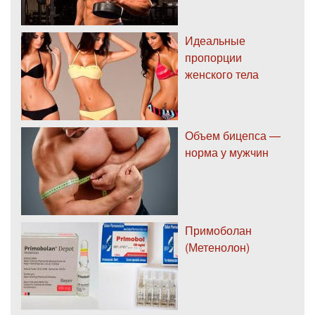
Идеальные
пропорции
женского тела
Объем бицепса —
норма у мужчин
Примоболан
(Метенолон)