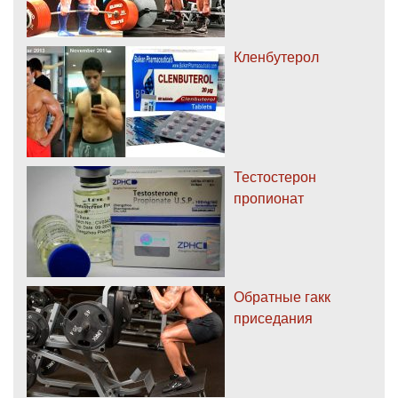
Кленбутерол
Тестостерон
пропионат
Обратные гакк
приседания