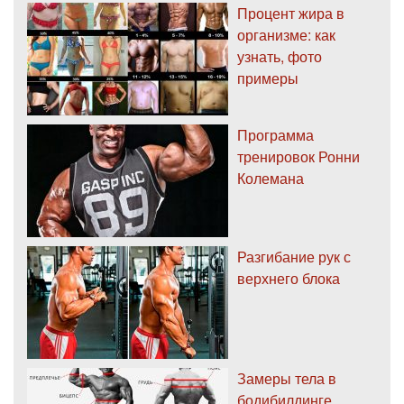
Процент жира в
организме: как
узнать, фото
примеры
Программа
тренировок Ронни
Колемана
Разгибание рук с
верхнего блока
Замеры тела в
бодибилдинге