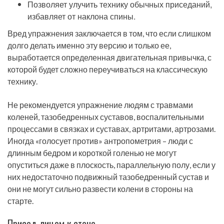
Позволяет улучить технику обычных приседаний,
избавляет от наклона спины.
Вред упражнения заключается в том, что если слишком
долго делать именно эту версию и только ее,
выработается определенная двигательная привычка, с
которой будет сложно переучиваться на классическую
технику.
Не рекомендуется упражнение людям с травмами
коленей, тазобедренных суставов, воспалительными
процессами в связках и суставах, артритами, артрозами.
Иногда «голосует против» антропометрия – люди с
длинным бедром и короткой голенью не могут
опуститься даже в плоскость, параллельную полу, если у
них недостаточно подвижный тазобедренный сустав и
они не могут сильно развести колени в стороны на
старте.
Присед лицом к стене