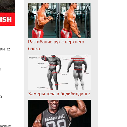
Разгибание рук с верхнего
блока
ржится
и
Замеры тела в бодибилдинге
ю
нужно;