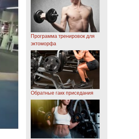
Программа тренировок для
эктоморфа
Обратные гакк приседания