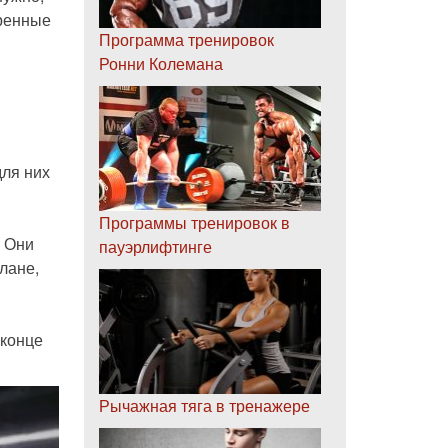
дренные
Программа тренировок
Ронни Колемана
ля них
Программы тренировок в
. Они
пауэрлифтинге
лане,
 конце
Рычажная тяга в тренажере