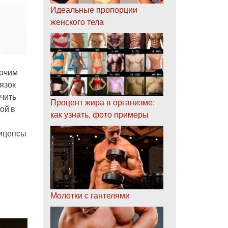
Идеальные пропорции
женского тела
бочим
язок
ичить
Процент жира в организме:
ой в
как узнать, фото примеры
бицепсы
Молотки с гантелями