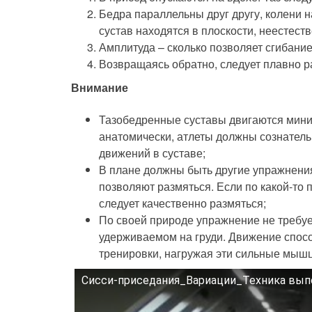
Бедра параллельны друг другу, колени 
сустав находятся в плоскости, неестест
Амплитуда – сколько позволяет сгибание
Возвращаясь обратно, следует плавно р
Внимание
Тазобедренные суставы двигаются мини
анатомически, атлеты должны сознатель
движений в суставе;
В плане должны быть другие упражнения
позволяют размяться. Если по какой-то
следует качественно размяться;
По своей природе упражнение не требу
удерживаемом на груди. Движение спосо
тренировки, нагружая эти сильные мышц
Сисси-приседания_Вариации_Техника вып
Смотрите это видео на YouTube