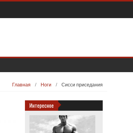
Главная
/
Ноги
/
Сисси приседания
Интересное