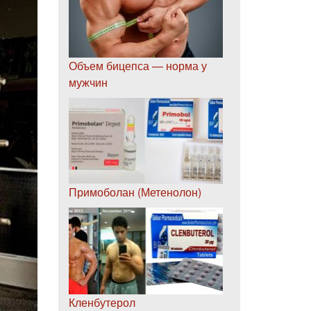
Объем бицепса — норма у
мужчин
Примоболан (Метенолон)
Кленбутерол