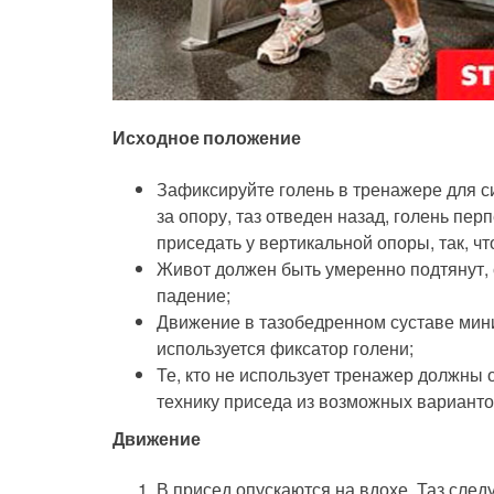
Исходное положение
Зафиксируйте голень в тренажере для с
за опору, таз отведен назад, голень пе
приседать у вертикальной опоры, так, чт
Живот должен быть умеренно подтянут, 
падение;
Движение в тазобедренном суставе мини
используется фиксатор голени;
Те, кто не использует тренажер должны 
технику приседа из возможных вариант
Движение
В присед опускаются на вдохе. Таз след