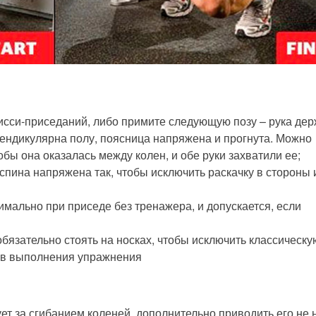
исси-приседаний, либо примите следующую позу – рука де
рпендикулярна полу, поясница напряжена и прогнута. Можно
обы она оказалась между колен, и обе руки захватили ее;
спина напряжена так, чтобы исключить раскачку в стороны 
мально при приседе без тренажера, и допускается, если
обязательно стоять на носках, чтобы исключить классическу
ов выполнения упражнения
ует за сгибанием коленей, дополнительно приводить его не 