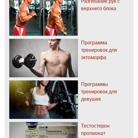
Разгибание рук с
верхнего блока
Программа
тренировок для
эктоморфа
Программы
тренировок для
девушек
Тестостерон
пропионат