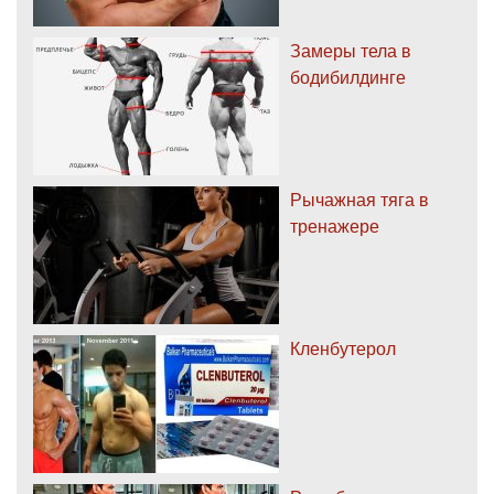
Замеры тела в
бодибилдинге
Рычажная тяга в
тренажере
Кленбутерол