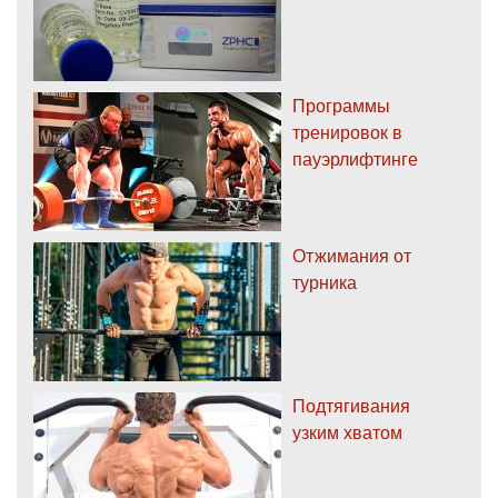
Программы
тренировок в
пауэрлифтинге
Отжимания от
турника
Подтягивания
узким хватом