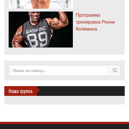
Программа
тренировок Ронни
Колемана
Наша группа