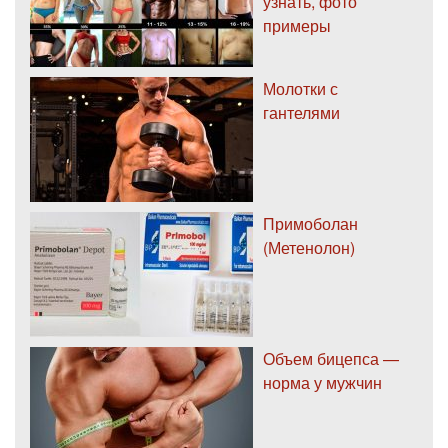
узнать, фото
примеры
Молотки с
гантелями
Примоболан
(Метенолон)
Объем бицепса —
норма у мужчин