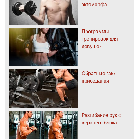
эктоморфа
Программы
тренировок для
девушек
Обратные гакк
приседания
Разгибание рук с
верхнего блока