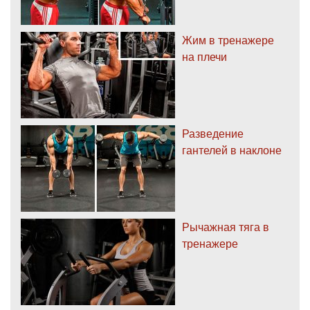
Жим в тренажере
на плечи
Разведение
гантелей в наклоне
Рычажная тяга в
тренажере