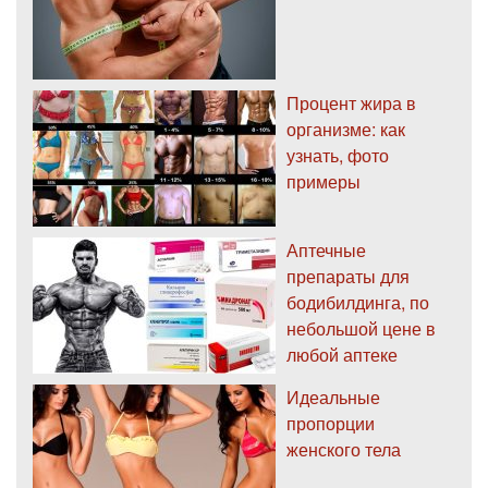
Процент жира в
организме: как
узнать, фото
примеры
Аптечные
препараты для
бодибилдинга, по
небольшой цене в
любой аптеке
Идеальные
пропорции
женского тела