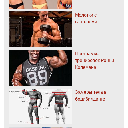
Молотки с
гантелями
Программа
тренировок Ронни
Колемана
Замеры тела в
бодибилдинге