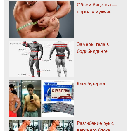
Объем бицепса —
норма у мужчин
Замеры тела в
бодибилдинге
Кленбутерол
Разгибание рук с
верхнего блока