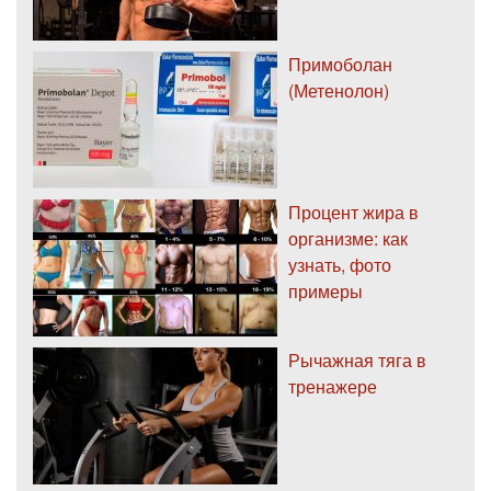
Примоболан
(Метенолон)
Процент жира в
организме: как
узнать, фото
примеры
Рычажная тяга в
тренажере