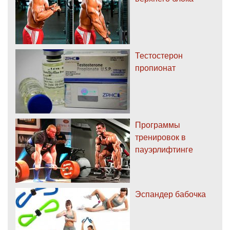
Тестостерон
пропионат
Программы
тренировок в
пауэрлифтинге
Эспандер бабочка