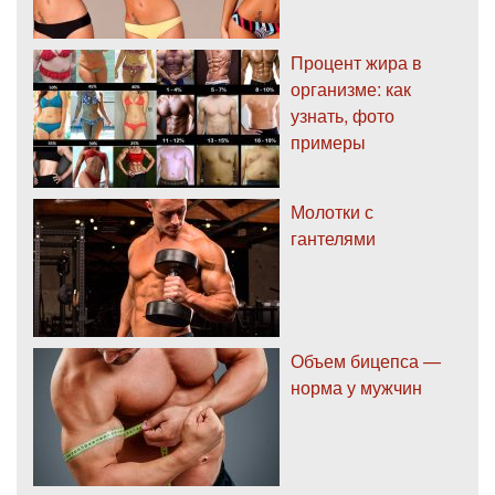
Процент жира в
организме: как
узнать, фото
примеры
Молотки с
гантелями
Объем бицепса —
норма у мужчин