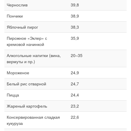
Чернослив
39,8
Пончики
38,9
Яблочный пирог
38,3
Пирожное «Эклер» с
35,9
кремовой начинкой
Алкогольные напитки (вина,
20–35
вермуты и пр.)
Мороженое
24,9
Белый рис отварной
24,7
Пицца
24,4
Жареный картофель
23,2
Консервированная сладкая
22,6
кукуруза