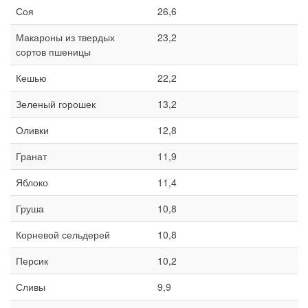
Соя
26,6
Макароны из твердых
23,2
сортов пшеницы
Кешью
22,2
Зеленый горошек
13,2
Оливки
12,8
Гранат
11,9
Яблоко
11,4
Груша
10,8
Корневой сельдерей
10,8
Персик
10,2
Сливы
9,9