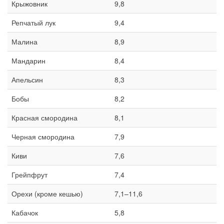
Крыжовник
9,8
Репчатый лук
9,4
Малина
8,9
Мандарин
8,4
Апельсин
8,3
Бобы
8,2
Красная смородина
8,1
Черная смородина
7,9
Киви
7,6
Грейпфрут
7,4
Орехи (кроме кешью)
7,1–11,6
Кабачок
5,8