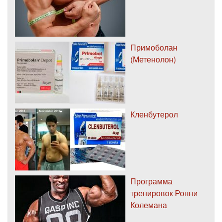
Примоболан
(Метенолон)
Кленбутерол
Программа
тренировок Ронни
Колемана