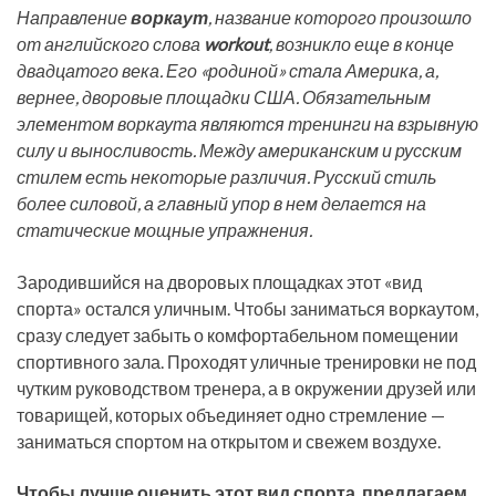
Направление
воркаут
, название которого произошло
от английского слова
workout
, возникло еще в конце
двадцатого века. Его «родиной» стала Америка, а,
вернее, дворовые площадки США. Обязательным
элементом воркаута являются тренинги на взрывную
силу и выносливость. Между американским и русским
стилем есть некоторые различия. Русский стиль
более силовой, а главный упор в нем делается на
статические мощные упражнения.
Зародившийся на дворовых площадках этот «вид
спорта» остался уличным. Чтобы заниматься воркаутом,
сразу следует забыть о комфортабельном помещении
спортивного зала. Проходят уличные тренировки не под
чутким руководством тренера, а в окружении друзей или
товарищей, которых объединяет одно стремление —
заниматься спортом на открытом и свежем воздухе.
Чтобы лучше оценить этот вид спорта, предлагаем