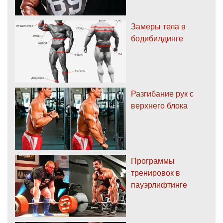
Замеры тела в
бодибилдинге
Разгибание рук с
верхнего блока
Программы
тренировок в
пауэрлифтинге