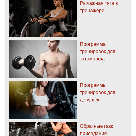
Рычажная тяга в
тренажере
Программа
тренировок для
эктоморфа
Программы
тренировок для
девушек
Обратные гакк
приседания