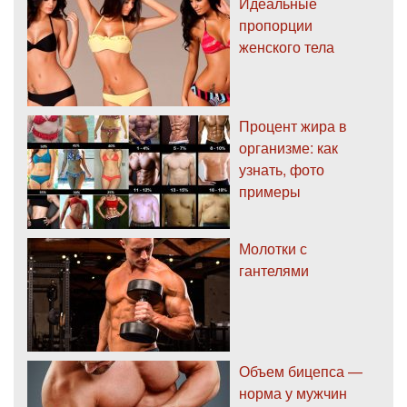
Идеальные
пропорции
женского тела
Процент жира в
организме: как
узнать, фото
примеры
Молотки с
гантелями
Объем бицепса —
норма у мужчин