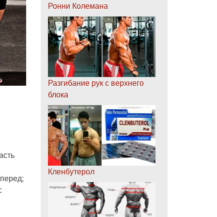
Ронни Колемана
Разгибание рук с верхнего
блока
асть
Кленбутерол
вперед;
с