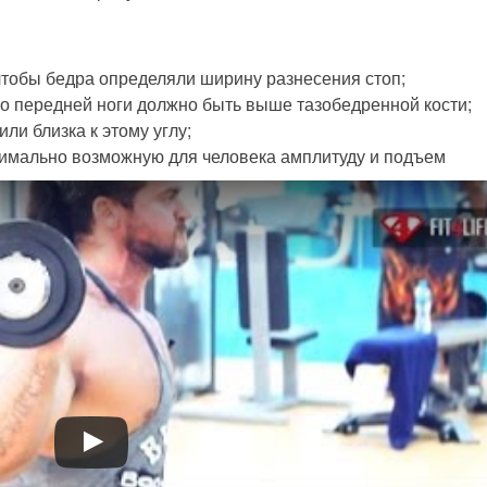
чтобы бедра определяли ширину разнесения стоп;
но передней ноги должно быть выше тазобедренной кости;
ли близка к этому углу;
симально возможную для человека амплитуду и подъем