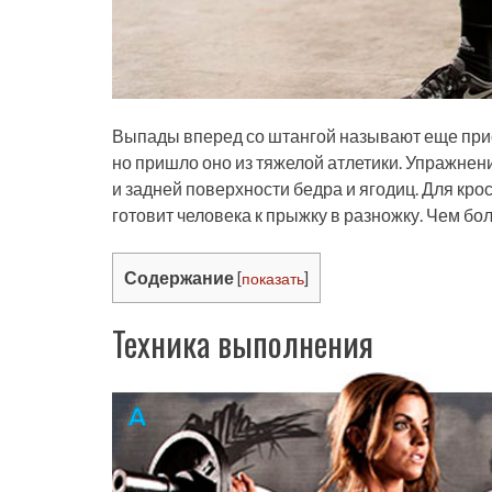
Выпады вперед со штангой называют еще прис
но пришло оно из тяжелой атлетики. Упражне
и задней поверхности бедра и ягодиц. Для кро
готовит человека к прыжку в разножку. Чем б
Содержание
[
показать
]
Техника выполнения