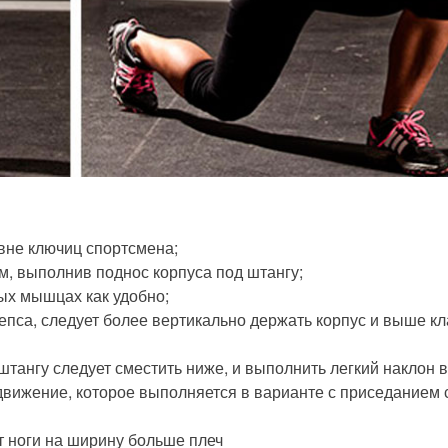
овне ключиц спортсмена;
м, выполнив поднос корпуса под штангу;
ых мышцах как удобно;
епса, следует более вертикально держать корпус и выше кл
штангу следует сместить ниже, и выполнить легкий наклон 
 движение, которое выполняется в варианте с приседанием 
ет ноги на ширину больше плеч