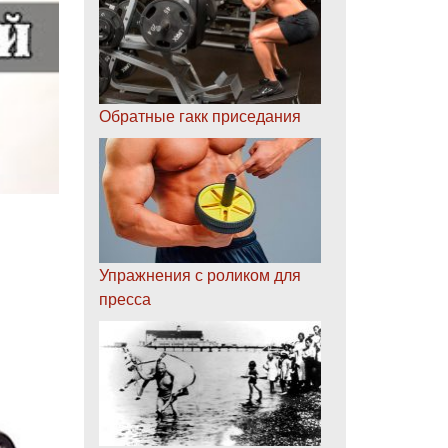
Обратные гакк приседания
Упражнения с роликом для
пресса