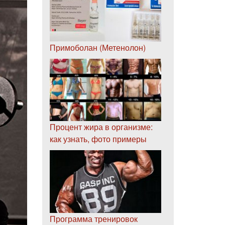
Примоболан (Метенолон)
Процент жира в организме:
как узнать, фото примеры
Программа тренировок