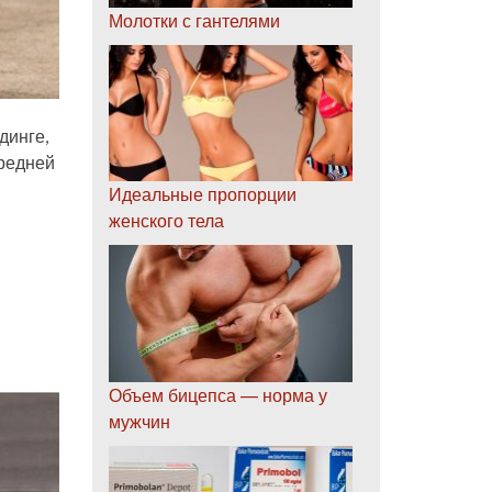
Молотки с гантелями
динге,
ередней
Идеальные пропорции
женского тела
Объем бицепса — норма у
мужчин