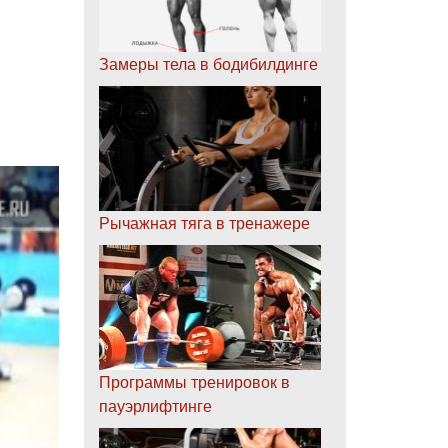
Замеры тела в бодибилдинге
Рычажная тяга в тренажере
Программы тренировок в
пауэрлифтинге