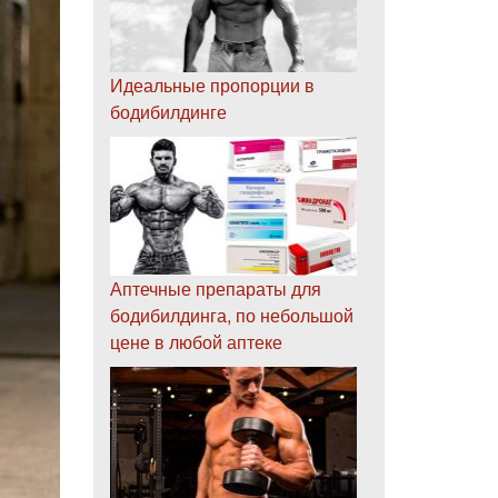
Идеальные пропорции в
бодибилдинге
Аптечные препараты для
бодибилдинга, по небольшой
цене в любой аптеке