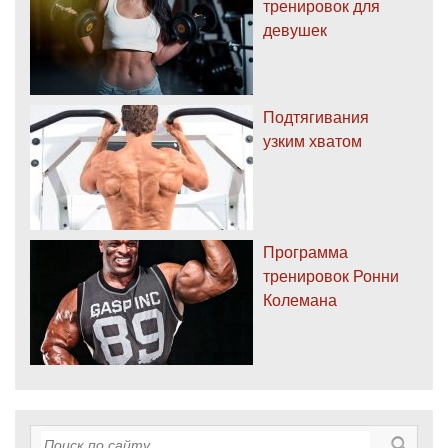
тренировок для
девушек
Подтягивания
узким хватом
Программа
тренировок Ронни
Колемана