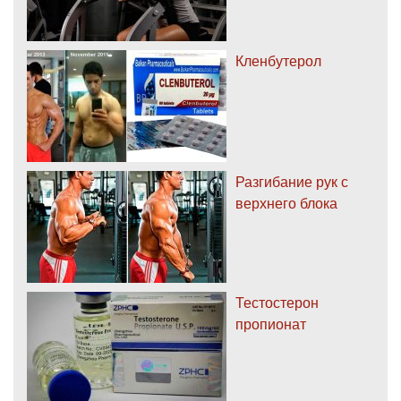
Кленбутерол
Разгибание рук с
верхнего блока
Тестостерон
пропионат