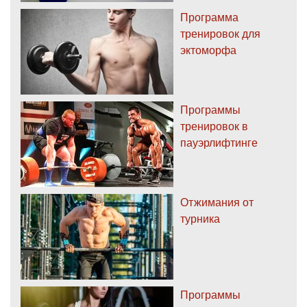
Программа
тренировок для
эктоморфа
Программы
тренировок в
пауэрлифтинге
Отжимания от
турника
Программы