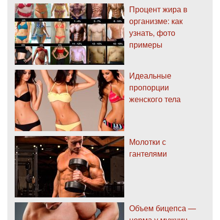
Процент жира в
организме: как
узнать, фото
примеры
Идеальные
пропорции
женского тела
Молотки с
гантелями
Объем бицепса —
норма у мужчин