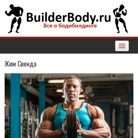
Наверх
Toggle
navigatio
Жим Свенда