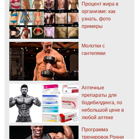
Процент жира в
организме: как
узнать, фото
примеры
Молотки с
гантелями
Аптечные
препараты для
бодибилдинга, по
небольшой цене в
любой аптеке
Программа
тренировок Ронни