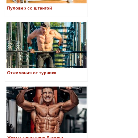
Пуловер со штангой
Отжимания от турника
Жим в тренажере Хаммер