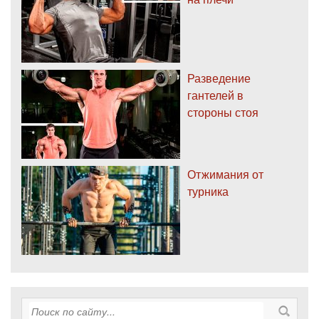
Разведение
гантелей в
стороны стоя
Отжимания от
турника