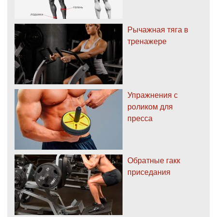
Рычажная тяга в
тренажере
Упражнения с
роликом для
пресса
Обратные гакк
приседания