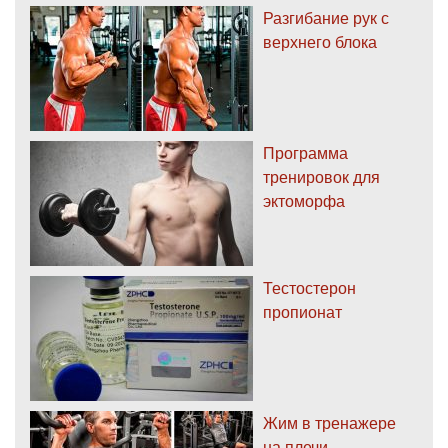
Разгибание рук с
верхнего блока
Программа
тренировок для
эктоморфа
Тестостерон
пропионат
Жим в тренажере
на плечи