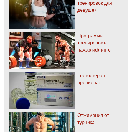
тренировок для
девушек
Программы
тренировок в
пауэрлифтинге
Тестостерон
пропионат
Отжимания от
турника