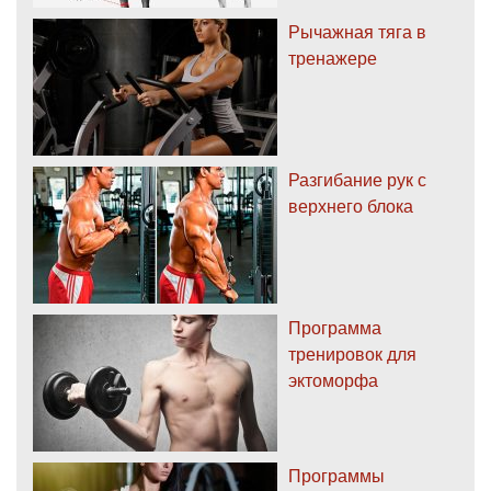
Рычажная тяга в
тренажере
Разгибание рук с
верхнего блока
Программа
тренировок для
эктоморфа
Программы