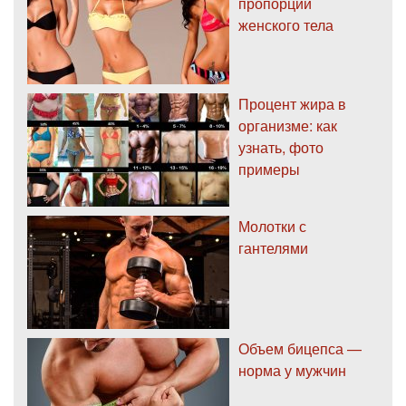
пропорции
женского тела
Процент жира в
организме: как
узнать, фото
примеры
Молотки с
гантелями
Объем бицепса —
норма у мужчин