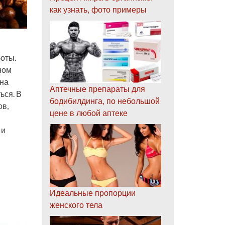
как узнать, фото примеры
оты.
ном
ина
Аптечные препараты для
ься. В
бодибилдинга, по небольшой
ов,
цене в любой аптеке
 и
Идеальные пропорции
женского тела