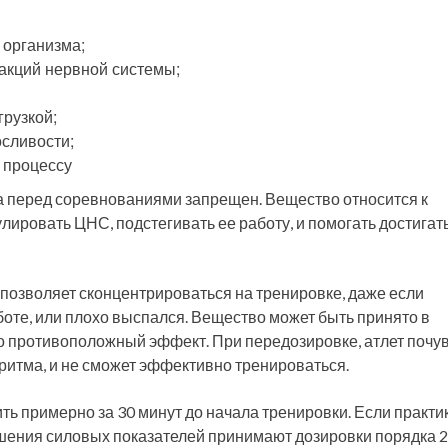
 организма;
еакций нервной системы;
рузкой;
сливости;
 процессу
на перед соревнованиями запрещен. Вещество относится к
лировать ЦНС, подстегивать ее работу, и помогать достигат
позволяет сконцентрироваться на тренировке, даже если
боте, или плохо выспался. Вещество может быть принято в
ого противоположный эффект. При передозировке, атлет почу
 ритма, и не сможет эффективно тренироваться.
ть примерно за 30 минут до начала тренировки. Если практи
учшения силовых показателей принимают дозировки порядка 2