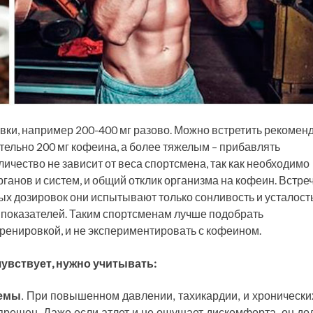
ки, например 200-400 мг разово. Можно встретить рекомен
тельно 200 мг кофеина, а более тяжелым – прибавлять
ичество не зависит от веса спортсмена, так как необходимо
ганов и систем, и общий отклик организма на кофеин. Встре
ых дозировок они испытывают только сонливость и усталость
показателей. Таким спортсменам лучше подобрать
ренировкой, и не экспериментировать с кофеином.
чувствует, нужно учитывать:
темы
. При повышенном давлении, тахикардии, и хронически
прещен. Даже если атлет и не ощущает дискомфорта, он до