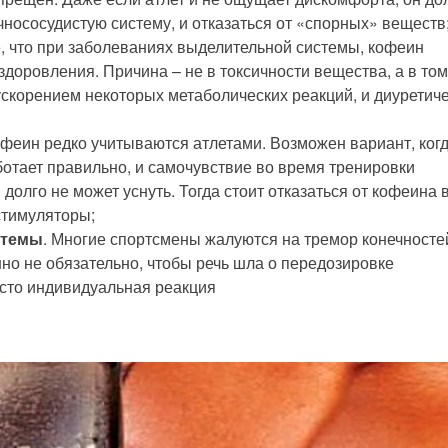
нососудистую систему, и отказаться от «спорных» веществ
е, что при заболеваниях выделительной системы, кофеин
доровления. Причина – не в токсичности вещества, а в том
 ускорением некоторых метаболических реакций, и диуретич
офеин редко учитываются атлетами. Возможен вариант, ког
отает правильно, и самочувствие во время тренировки
долго не может уснуть. Тогда стоит отказаться от кофеина 
стимуляторы;
стемы
. Многие спортсмены жалуются на тремор конечносте
о не обязательно, чтобы речь шла о передозировке
осто индивидуальная реакция