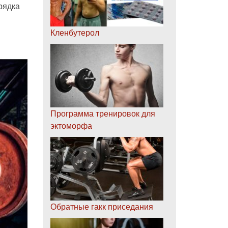
рядка
Кленбутерол
Программа тренировок для
эктоморфа
Обратные гакк приседания