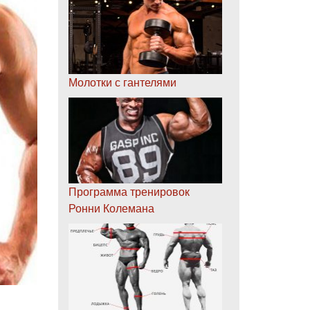
Молотки с гантелями
Программа тренировок
Ронни Колемана