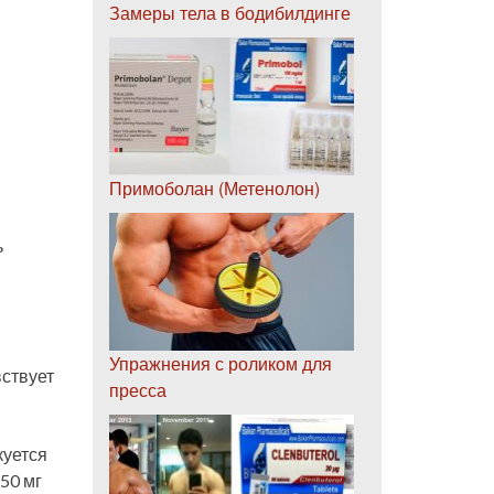
Замеры тела в бодибилдинге
Примоболан (Метенолон)
ь
Упражнения с роликом для
вствует
пресса
куется
50 мг