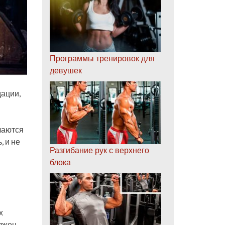
Программы тренировок для
девушек
дации,
чаются
, и не
Разгибание рук с верхнего
блока
х
лжен