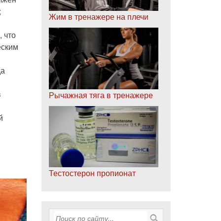
;
Жим в тренажере на плечи
, что
еским
да
в
Рычажная тяга в тренажере
й
Тестостерон пропионат