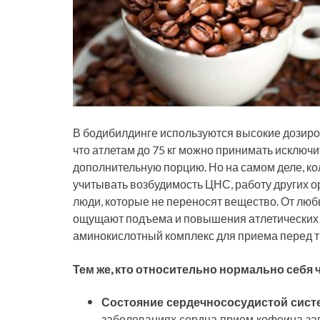
В бодибилдинге используются высокие дозиров
что атлетам до 75 кг можно принимать исключи
дополнительную порцию. Но на самом деле, кол
учитывать возбудимость ЦНС, работу других ор
люди, которые не переносят вещество. От люб
ощущают подъема и повышения атлетических 
аминокислотный комплекс для приема перед т
Тем же, кто относительно нормально себя 
Состояние сердечнососудистой сис
заболеваниях сердца прием кофеина за