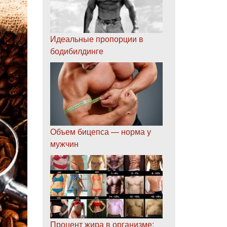
Идеальные пропорции в
бодибилдинге
Объем бицепса — норма у
мужчин
Процент жира в организме: