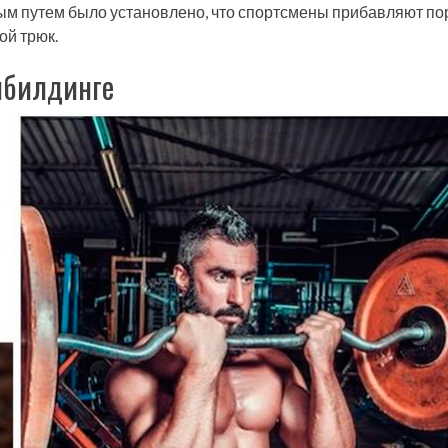
ым путем было установлено, что спортсмены прибавляют по
ой трюк.
ибилдинге