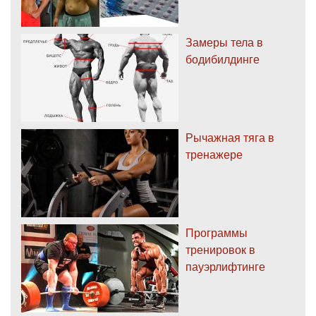
Замеры тела в
бодибилдинге
Рычажная тяга в
тренажере
Программы
тренировок в
пауэрлифтинге