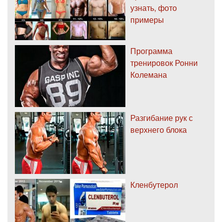
узнать, фото
примеры
Программа
тренировок Ронни
Колемана
Разгибание рук с
верхнего блока
Кленбутерол