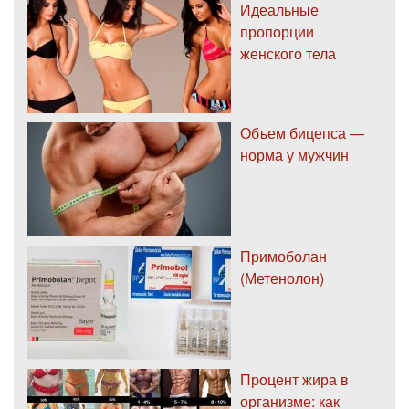
Идеальные
пропорции
женского тела
Объем бицепса —
норма у мужчин
Примоболан
(Метенолон)
Процент жира в
организме: как