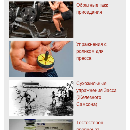
Обратные гакк
приседания
Упражнения с
роликом для
пресса
Сухожильные
упражнения Засса
(Железного
Самсона)
Тестостерон
пропионат