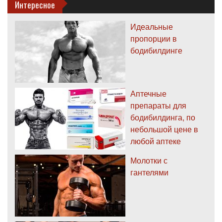
Интересное
Идеальные
пропорции в
бодибилдинге
Аптечные
препараты для
бодибилдинга, по
небольшой цене в
любой аптеке
Молотки с
гантелями