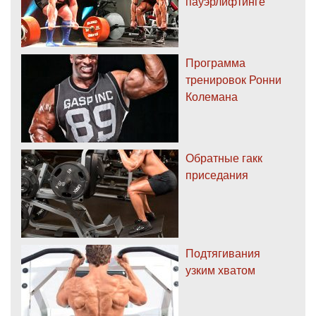
пауэрлифтинге
Программа
тренировок Ронни
Колемана
Обратные гакк
приседания
Подтягивания
узким хватом