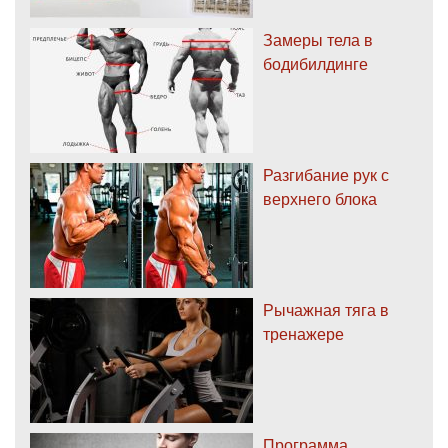
Замеры тела в
бодибилдинге
Разгибание рук с
верхнего блока
Рычажная тяга в
тренажере
Программа