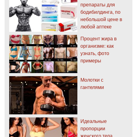
препараты для
бодибилдинга, по
небольшой цене в
любой аптеке
Процент жира в
организме: как
узнать, фото
примеры
Молотки с
гантелями
Идеальные
пропорции
женского тела