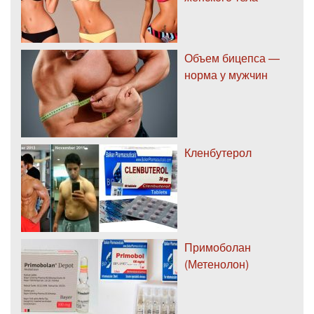
Объем бицепса —
норма у мужчин
Кленбутерол
Примоболан
(Метенолон)