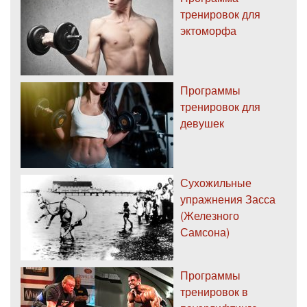
тренировок для
эктоморфа
Программы
тренировок для
девушек
Сухожильные
упражнения Засса
(Железного
Самсона)
Программы
тренировок в