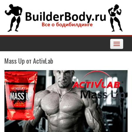
Наверх
Toggle
navigatio
Mass Up от ActivLab