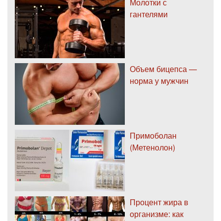
Молотки с
гантелями
Объем бицепса —
норма у мужчин
Примоболан
(Метенолон)
Процент жира в
организме: как