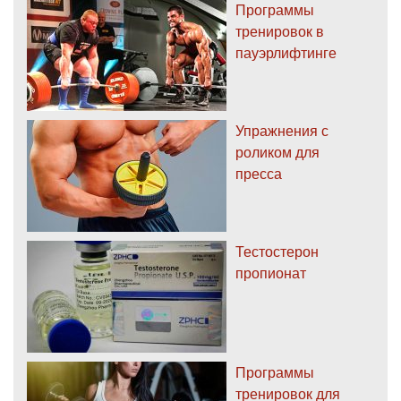
Программы
тренировок в
пауэрлифтинге
Упражнения с
роликом для
пресса
Тестостерон
пропионат
Программы
тренировок для