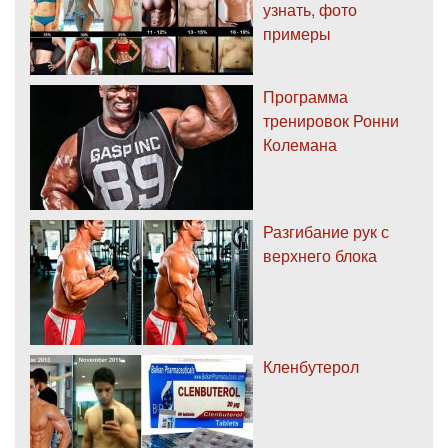
узнать, фото
примеры
Программа
тренировок Ронни
Колемана
Разгибание рук с
верхнего блока
Кленбутерол