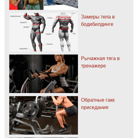
Замеры тела в
бодибилдинге
Рычажная тяга в
тренажере
Обратные гакк
приседания