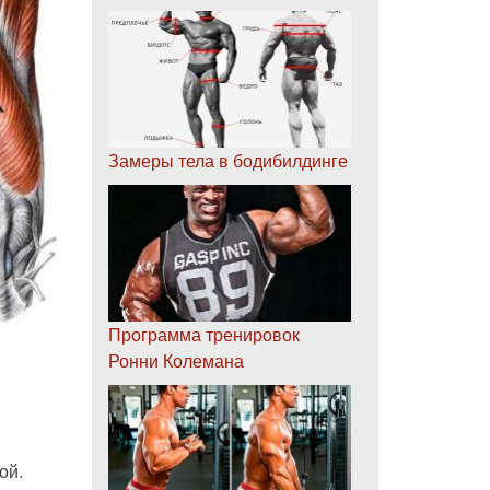
Замеры тела в бодибилдинге
Программа тренировок
Ронни Колемана
ой.