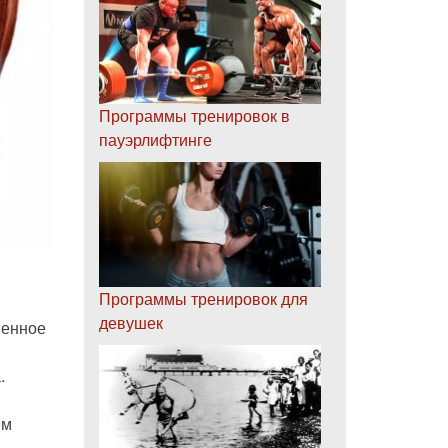
Программы тренировок в
пауэрлифтинге
Программы тренировок для
девушек
венное
.
ем