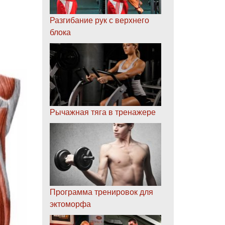
Разгибание рук с верхнего
блока
Рычажная тяга в тренажере
Программа тренировок для
эктоморфа