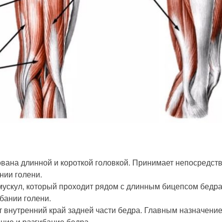
ована длинной и короткой головкой. Принимает непосредст
нии голени.
 мускул, который проходит рядом с длинным бицепсом бедра
ибании голени.
т внутренний край задней части бедра. Главным назначени
ание и разгибание бедра.