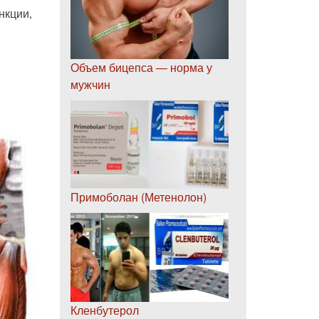
нкции,
Объем бицепса — норма у
мужчин
Примоболан (Метенолон)
Кленбутерол