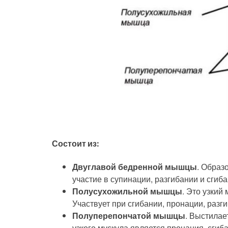
Состоит из:
Двуглавой бедренной мышцы
. Образ
участие в супинации, разгибании и сгиба
Полусухожильной мышцы
. Это узкий
Участвует при сгибании, пронации, разг
Полуперепончатой мышцы
. Выстилае
узкого мускула является пронация, сгиб