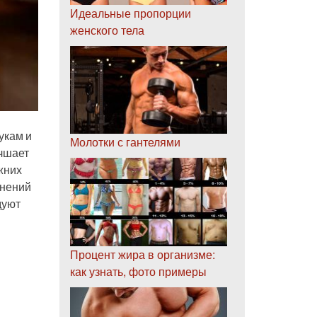
Идеальные пропорции
женского тела
укам и
Молотки с гантелями
учшает
жних
жнений
дуют
Процент жира в организме:
как узнать, фото примеры