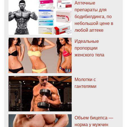
Аптечные
препараты для
бодибилдинга, по
небольшой цене в
любой аптеке
Идеальные
пропорции
женского тела
Молотки с
гантелями
Объем бицепса —
норма у мужчин