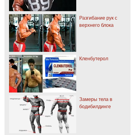
Разгибание рук с
верхнего блока
Кленбутерол
Замеры тела в
бодибилдинге