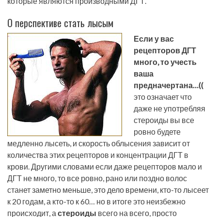
которые являются производными ДГТ.
О перспективе стать лысым
Если у вас
рецепторов ДГТ
много, то учесть
ваша
предначертана…((
это означает что
даже не употребляя
стероиды вы все
ровно будете
медленно лысеть, и скорость облысения зависит от
количества этих рецепторов и концентрации ДГТ в
крови. Другими словами если даже рецепторов мало и
ДГТ не много, то все ровно, рано или поздно волос
станет заметно меньше, это дело времени, кто-то лысеет
к 20 годам, а кто-то к 60… но в итоге это неизбежно
происходит, а
стероиды
всего на всего, просто