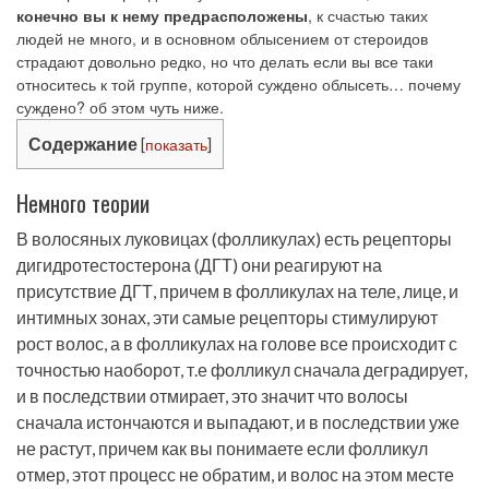
конечно вы к нему предрасположены
, к счастью таких
людей не много, и в основном облысением от стероидов
страдают довольно редко, но что делать если вы все таки
относитесь к той группе, которой суждено облысеть… почему
суждено? об этом чуть ниже.
Содержание
[
показать
]
Немного теории
В волосяных луковицах (фолликулах) есть рецепторы
дигидротестостерона (ДГТ) они реагируют на
присутствие ДГТ, причем в фолликулах на теле, лице, и
интимных зонах, эти самые рецепторы стимулируют
рост волос, а в фолликулах на голове все происходит с
точностью наоборот, т.е фолликул сначала деградирует,
и в последствии отмирает, это значит что волосы
сначала истончаются и выпадают, и в последствии уже
не растут, причем как вы понимаете если фолликул
отмер, этот процесс не обратим, и волос на этом месте