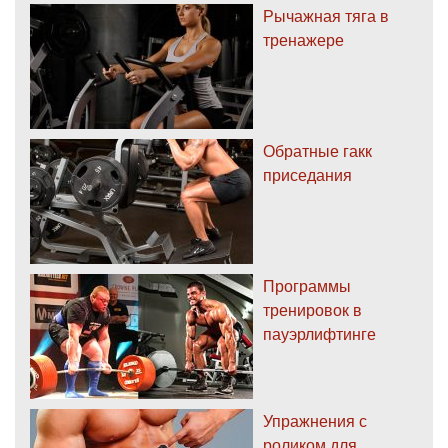
Рычажная тяга в
тренажере
Обратные гакк
приседания
Программы
тренировок в
пауэрлифтинге
Упражнения с
роликом для