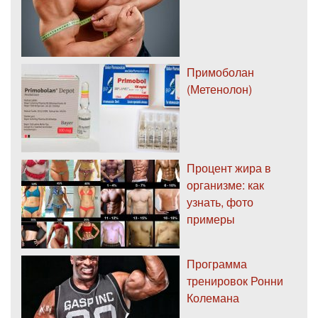
Примоболан
(Метенолон)
Процент жира в
организме: как
узнать, фото
примеры
Программа
тренировок Ронни
Колемана