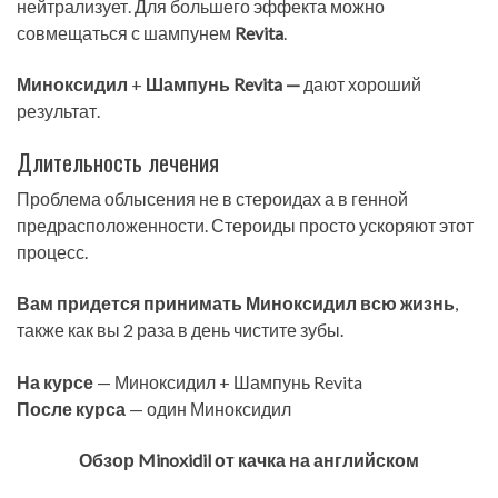
нейтрализует. Для большего эффекта можно
совмещаться с шампунем
Revita
.
Миноксидил
+
Шампунь Revita —
дают хороший
результат.
Длительность лечения
Проблема облысения не в стероидах а в генной
предрасположенности. Стероиды просто ускоряют этот
процесс.
Вам придется принимать Миноксидил всю жизнь
,
также как вы 2 раза в день чистите зубы.
На курсе
— Миноксидил + Шампунь Revita
После курса
— один Миноксидил
Обзор Minoxidil от качка на английском