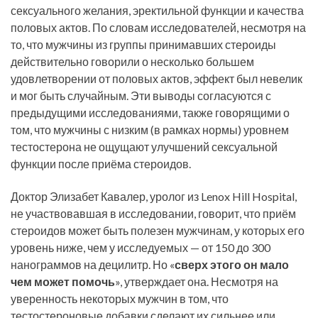
сексуального желания, эректильной функции и качества
половых актов. По словам исследователей, несмотря на
то, что мужчины из группы принимавших стероиды
действительно говорили о несколько большем
удовлетворении от половых актов, эффект был невелик
и мог быть случайным. Эти выводы согласуются с
предыдущими исследованиями, также говорящими о
том, что мужчины с низким (в рамках нормы) уровнем
тестостерона не ощущают улучшений сексуальной
функции после приёма стероидов.
Доктор Элизабет Кавалер, уролог из Lenox Hill Hospital,
не участвовавшая в исследовании, говорит, что приём
стероидов может быть полезен мужчинам, у которых его
уровень ниже, чем у исследуемых — от 150 до 300
нанограммов на децилитр. Но «
сверх этого он мало
чем может помочь
», утверждает она. Несмотря на
уверенность некоторых мужчин в том, что
тестостероновые добавки сделают их сильнее или