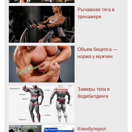
Рычажная тяга в
тренажере
Объем бицепса —
норма у мужчин
Замеры тела в
бодибилдинге
Кленбутерол