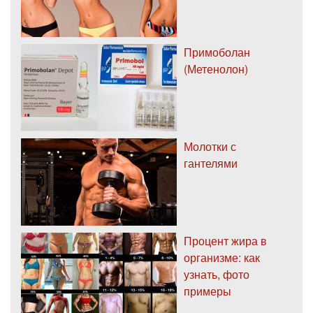
Примоболан
(Метенолон)
Молотки с
гантелями
Процент жира в
организме: как
узнать, фото
примеры