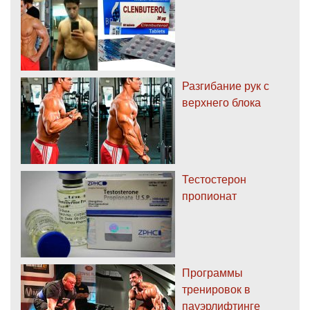
Разгибание рук с
верхнего блока
Тестостерон
пропионат
Программы
тренировок в
пауэрлифтинге