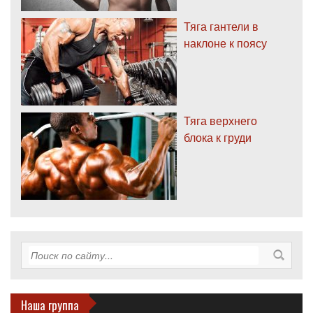
Тяга гантели в
наклоне к поясу
Тяга верхнего
блока к груди
Наша группа