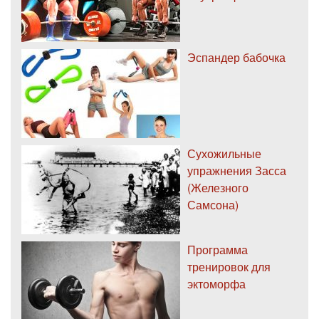
Эспандер бабочка
Сухожильные
упражнения Засса
(Железного
Самсона)
Программа
тренировок для
эктоморфа