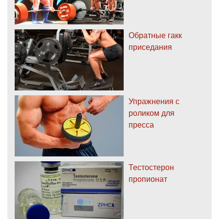
Обратные гакк
приседания
Упражнения с
роликом для
пресса
Тестостерон
пропионат