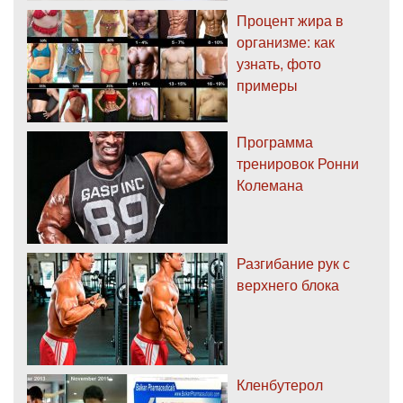
Процент жира в
организме: как
узнать, фото
примеры
Программа
тренировок Ронни
Колемана
Разгибание рук с
верхнего блока
Кленбутерол