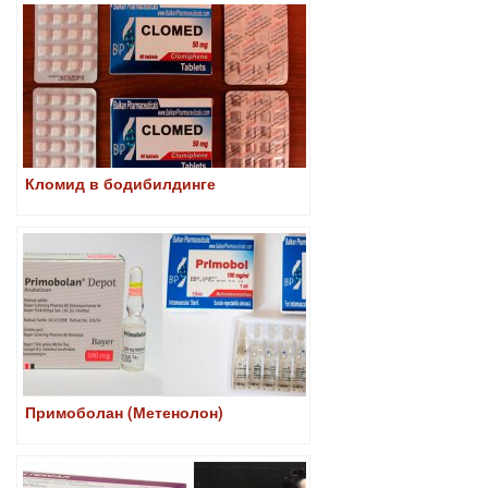
Кломид в бодибилдинге
Примоболан (Метенолон)