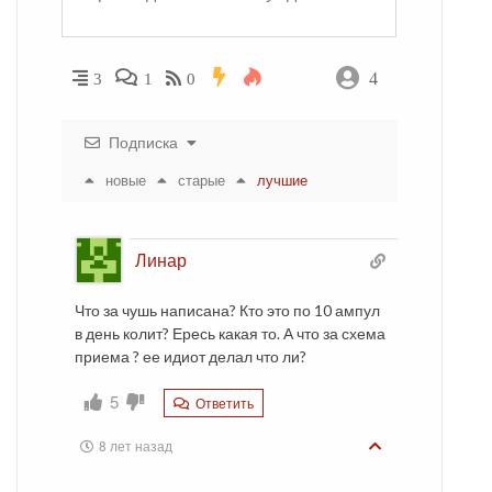
4
3
1
0
Подписка
новые
старые
лучшие
Линар
Что за чушь написана? Кто это по 10 ампул
в день колит? Ересь какая то. А что за схема
приема ? ее идиот делал что ли?
5
Ответить
8 лет назад