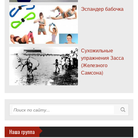
Эспандер бабочка
Сухожильные
упражнения Засса
(Железного
Самсона)
Наша группа