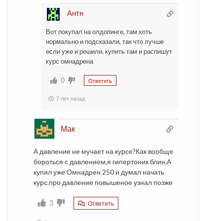
Антн
Вот покупал на олдопинге, там хоть
нормально и подсказали, так что лучше
если уже и решили, купить там и распишут
курс омнадрена
0
Ответить
7 лет назад
Мак
А давление не мучает на курсе?Как вообще
бороться с давлением,я гипертоник блин.А
купил уже Омнадрен 250 и думал начать
курс.про давление повышеное узнал позже
3
Ответить