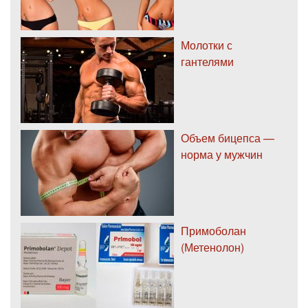
Молотки с
гантелями
Объем бицепса —
норма у мужчин
Примоболан
(Метенолон)