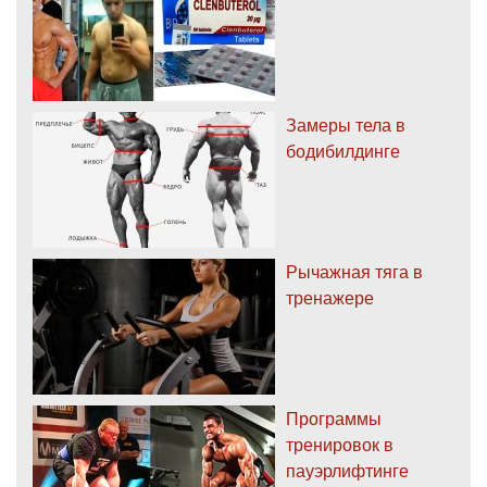
Замеры тела в
бодибилдинге
Рычажная тяга в
тренажере
Программы
тренировок в
пауэрлифтинге