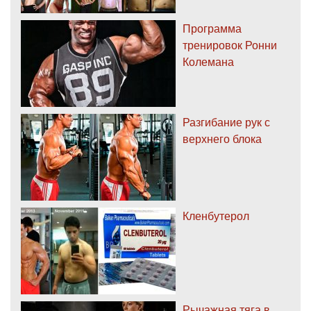
Программа
тренировок Ронни
Колемана
Разгибание рук с
верхнего блока
Кленбутерол
Рычажная тяга в