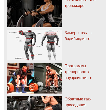
тренажере
Замеры тела в
бодибилдинге
Программы
тренировок в
пауэрлифтинге
Обратные гакк
приседания