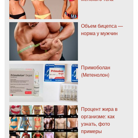
Объем бицепса —
норма у мужчин
Примоболан
(Метенолон)
Процент жира в
организме: как
узнать, фото
примеры