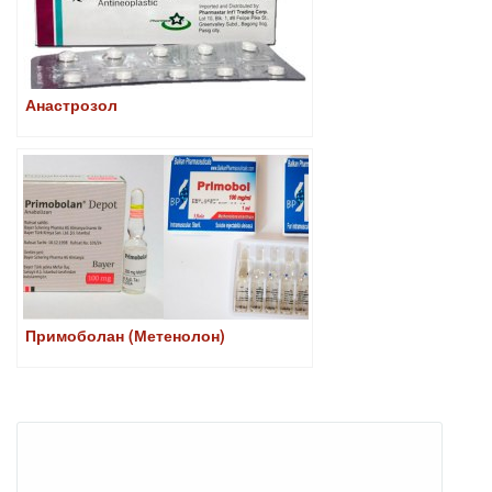
Анастрозол
Примоболан (Метенолон)