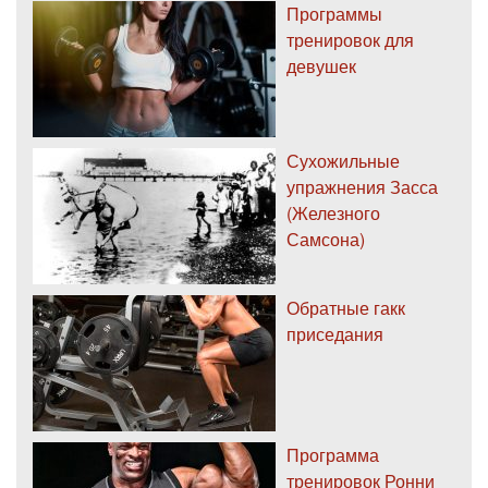
Программы
тренировок для
девушек
Сухожильные
упражнения Засса
(Железного
Самсона)
Обратные гакк
приседания
Программа
тренировок Ронни