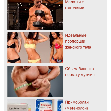
Молотки с
гантелями
Идеальные
пропорции
женского тела
Объем бицепса —
норма у мужчин
Примоболан
(Метенолон)