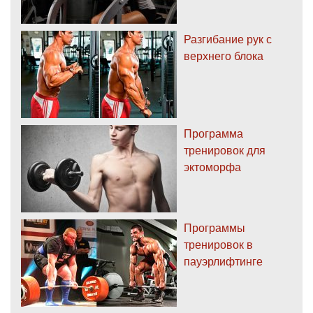
Разгибание рук с
верхнего блока
Программа
тренировок для
эктоморфа
Программы
тренировок в
пауэрлифтинге