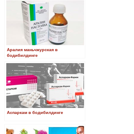
Аралия маньчжурская в
бодибилдинге
Аспаркам в бодибилдинге