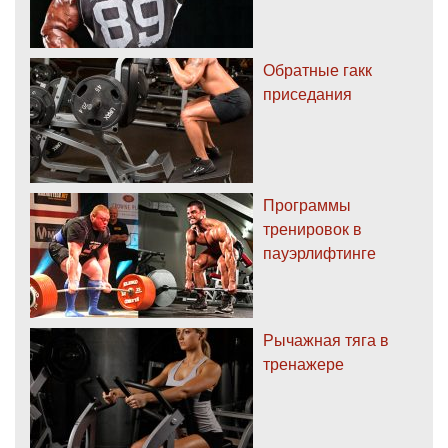
Обратные гакк
приседания
Программы
тренировок в
пауэрлифтинге
Рычажная тяга в
тренажере