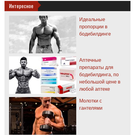
Интересное
Идеальные
пропорции в
бодибилдинге
Аптечные
препараты для
бодибилдинга, по
небольшой цене в
любой аптеке
Молотки с
гантелями