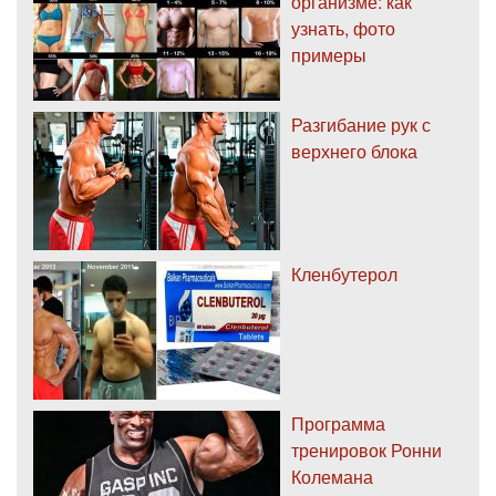
организме: как
узнать, фото
примеры
Разгибание рук с
верхнего блока
Кленбутерол
Программа
тренировок Ронни
Колемана