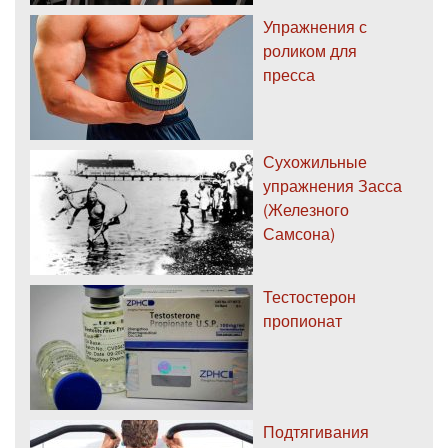
Упражнения с
роликом для
пресса
Сухожильные
упражнения Засса
(Железного
Самсона)
Тестостерон
пропионат
Подтягивания