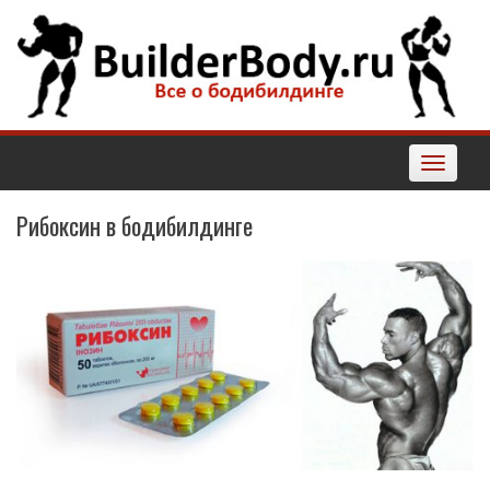
Наверх
Toggle
navigatio
Рибоксин в бодибилдинге