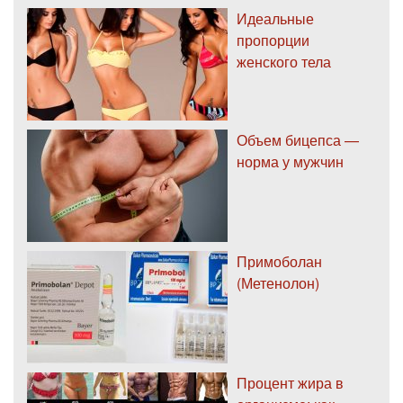
Идеальные
пропорции
женского тела
Объем бицепса —
норма у мужчин
Примоболан
(Метенолон)
Процент жира в