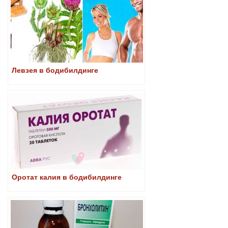
Левзея в бодибилдинге
Оротат калия в бодибилдинге