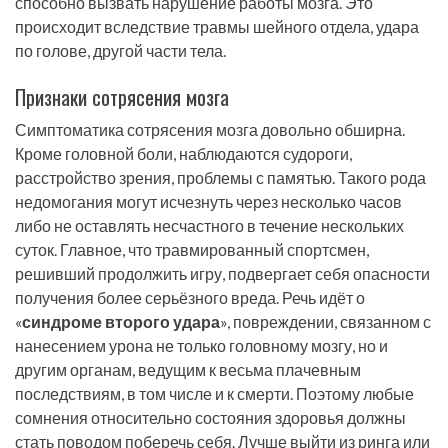
способно вызвать нарушение работы мозга. Это
происходит вследствие травмы шейного отдела, удара
по голове, другой части тела.
Признаки сотрясения мозга
Симптоматика сотрясения мозга довольно обширна.
Кроме головной боли, наблюдаются судороги,
расстройство зрения, проблемы с памятью. Такого рода
недомогания могут исчезнуть через несколько часов
либо не оставлять несчастного в течение нескольких
суток. Главное, что травмированный спортсмен,
решивший продолжить игру, подвергает себя опасности
получения более серьёзного вреда. Речь идёт о
«
синдроме второго удара
», повреждении, связанном с
нанесением урона не только головному мозгу, но и
другим органам, ведущим к весьма плачевным
последствиям, в том числе и к смерти. Поэтому любые
сомнения относительно состояния здоровья должны
стать поводом поберечь себя. Лучше выйти из ринга или