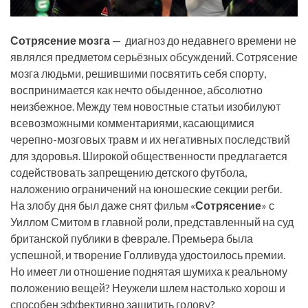
Сотрясение мозга
— диагноз до недавнего времени не
являлся предметом серьёзных обсуждений. Сотрясение
мозга людьми, решившими посвятить себя спорту,
воспринимается как нечто обыденное, абсолютно
неизбежное. Между тем новостные статьи изобилуют
всевозможными комментариями, касающимися
черепно-мозговых травм и их негативных последствий
для здоровья. Широкой общественности предлагается
содействовать запрещению детского футбола,
наложению ограничений на юношеские секции регби.
На злобу дня был даже снят фильм «
Сотрясение
» с
Уиллом Смитом в главной роли, представленный на суд
британской публики в феврале. Премьера была
успешной, и творение Голливуда удостоилось премии.
Но имеет ли отношение поднятая шумиха к реальному
положению вещей? Неужели шлем настолько хорош и
способен эффективно защитить голову?