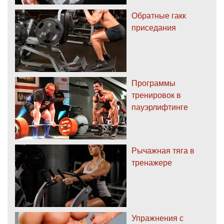
Обратные гакк
приседания
Программы
тренировок в
пауэрлифтинге
Рычажная тяга в
тренажере
Упражнения с