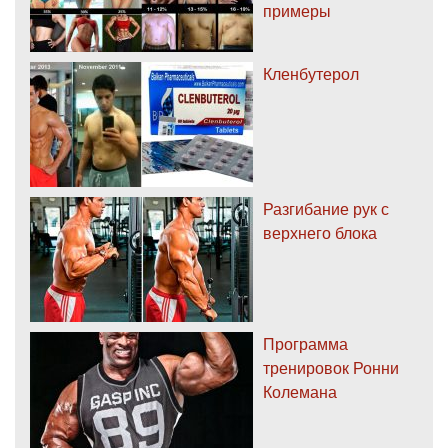
примеры
Кленбутерол
Разгибание рук с
верхнего блока
Программа
тренировок Ронни
Колемана