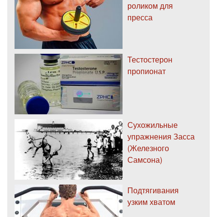
роликом для
пресса
Тестостерон
пропионат
Сухожильные
упражнения Засса
(Железного
Самсона)
Подтягивания
узким хватом