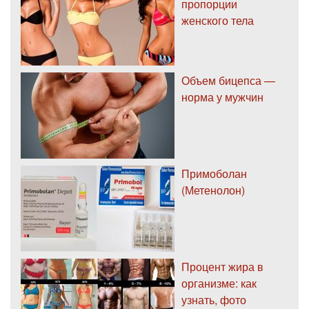
пропорции
женского тела
Объем бицепса —
норма у мужчин
Примоболан
(Метенолон)
Процент жира в
организме: как
узнать, фото