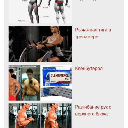
Рычажная тяга в
тренажере
Кленбутерол
Разгибание рук с
верхнего блока