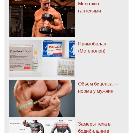
Молотки с
гантелями
Примоболан
(Метенолон)
Объем бицепса —
норма у мужчин
Замеры тела в
бодибилдинге