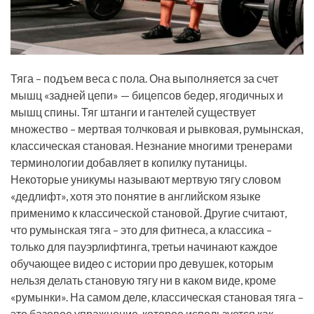
Тяга – подъем веса с пола. Она выполняется за счет
мышц «задней цепи» — бицепсов бедер, ягодичных и
мышц спины. Тяг штанги и гантелей существует
множество – мертвая толчковая и рывковая, румынская,
классическая становая. Незнание многими тренерами
терминологии добавляет в копилку путаницы.
Некоторые уникумы называют мертвую тягу словом
«дедлифт», хотя это понятие в английском языке
применимо к классической становой. Другие считают,
что румынская тяга – это для фитнеса, а классика –
только для пауэрлифтинга, третьи начинают каждое
обучающее видео с истории про девушек, которым
нельзя делать становую тягу ни в каком виде, кроме
«румынки». На самом деле, классическая становая тяга –
это базовое упражнение, которое используется как