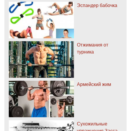
Эспандер бабочка
Отжимания от
турника
Армейский жим
Сухожильные
упражнения Засса