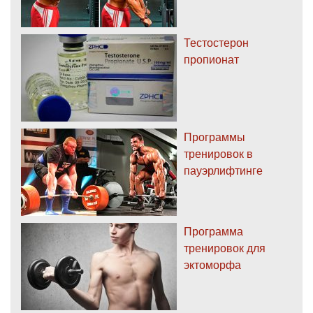
Тестостерон
пропионат
Программы
тренировок в
пауэрлифтинге
Программа
тренировок для
эктоморфа