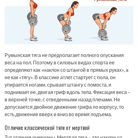
Румынская тяга не предполагает полного опускания
веса на пол. Поэтому в силовых видах спорта ее
определяют как «наклон со штангой в прямых руках», а
не как «тягу». В классике атлет стартует с пола, он
упирается ногами, срывает штангу с помоста, и
поднимает ее, двигая гриф вдоль тела. Фиксация веса –
в верхней точке, с отведенными назад плечами. Не
допускается двойное движение грифа по корпусу, то
есть движение вверх и вниз во время подъема.
Отличие классической тяги от мертвой
Тут отличия очевидны. Мертвая тяга – это наклон со