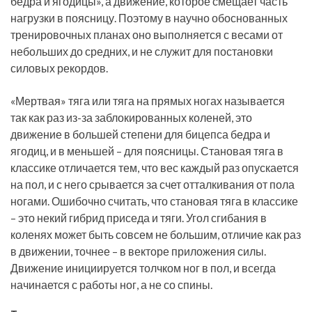
бедра и ягодицы», а движение, которое смещает часть
нагрузки в поясницу. Поэтому в научно обоснованных
тренировочных планах оно выполняется с весами от
небольших до средних, и не служит для постановки
силовых рекордов.
«Мертвая» тяга или тяга на прямых ногах называется
так как раз из-за заблокированных коленей, это
движение в большей степени для бицепса бедра и
ягодиц, и в меньшей – для поясницы. Становая тяга в
классике отличается тем, что вес каждый раз опускается
на пол, и с него срывается за счет отталкивания от пола
ногами. Ошибочно считать, что становая тяга в классике
– это некий гибрид приседа и тяги. Угол сгибания в
коленях может быть совсем не большим, отличие как раз
в движении, точнее – в векторе приложения силы.
Движение инициируется толчком ног в пол, и всегда
начинается с работы ног, а не со спины.