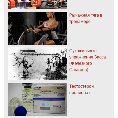
Рычажная тяга в
тренажере
Сухожильные
упражнения Засса
(Железного
Самсона)
Тестостерон
пропионат