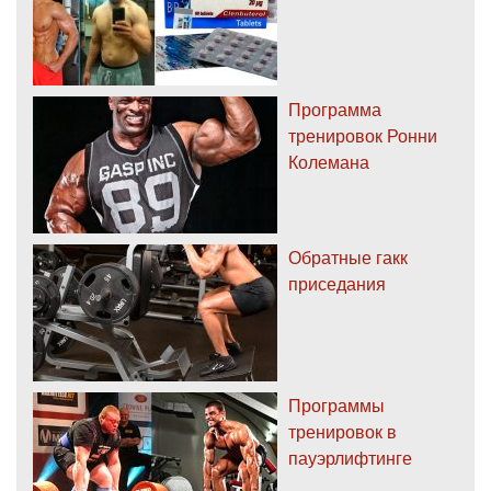
Программа
тренировок Ронни
Колемана
Обратные гакк
приседания
Программы
тренировок в
пауэрлифтинге