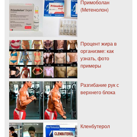
Примоболан
(Метенолон)
Процент жира в
организме: как
узнать, фото
примеры
Разгибание рук с
верхнего блока
Кленбутерол