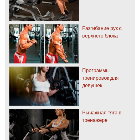
Разгибание рук с
верхнего блока
Программы
тренировок для
девушек
Рычажная тяга в
тренажере