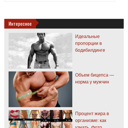
Интересное
Идеальные
пропорции в
бодибилдинге
Объем бицепса —
норма у мужчин
Процент жира в
организме: как
узнать, фото