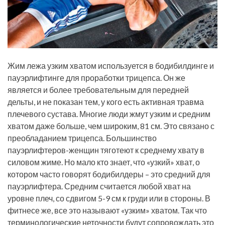
Жим лежа узким хватом используется в бодибилдинге и
пауэрлифтинге для проработки трицепса. Он же
является и более требовательным для передней
дельты, и не показан тем, у кого есть активная травма
плечевого сустава. Многие люди жмут узким и средним
хватом даже больше, чем широким, 81 см. Это связано с
преобладанием трицепса. Большинство
пауэрлифтеров-женщин тяготеют к среднему хвату в
силовом жиме. Но мало кто знает, что «узкий» хват, о
котором часто говорят бодибилдеры – это средний для
пауэрлифтера. Средним считается любой хват на
уровне плеч, со сдвигом 5-9 см к груди или в стороны. В
фитнесе же, все это называют «узким» хватом. Так что
терминологические неточности будут сопровождать это