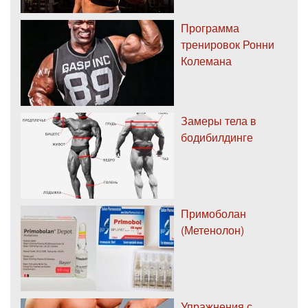
Программа
тренировок Ронни
Колемана
Замеры тела в
бодибилдинге
Примоболан
(Метенолон)
Упражнения с