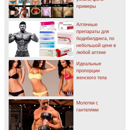
примеры
Аптечные
препараты для
бодибилдинга, по
небольшой цене в
любой аптеке
Идеальные
пропорции
женского тела
Молотки с
гантелями