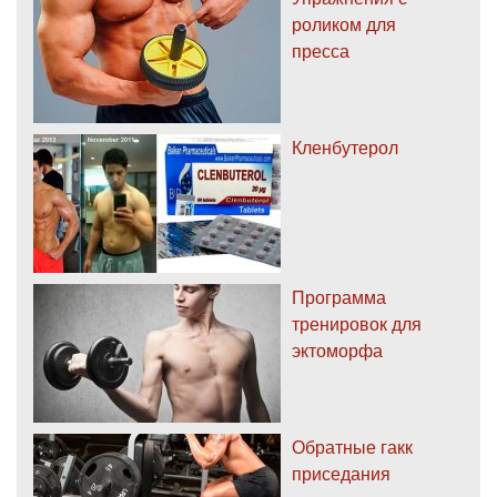
роликом для
пресса
Кленбутерол
Программа
тренировок для
эктоморфа
Обратные гакк
приседания