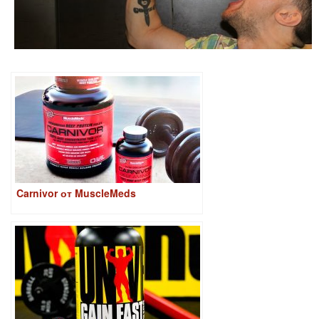
Carnivor от MuscleMeds