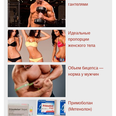
гантелями
Идеальные
пропорции
женского тела
Объем бицепса —
норма у мужчин
Примоболан
(Метенолон)