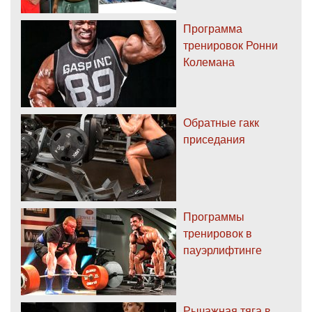
Программа
тренировок Ронни
Колемана
Обратные гакк
приседания
Программы
тренировок в
пауэрлифтинге
Рычажная тяга в