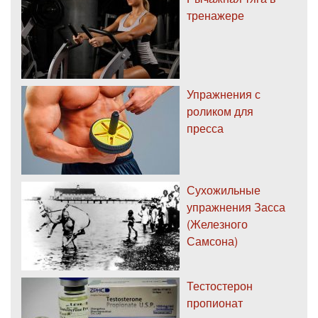
тренажере
Упражнения с
роликом для
пресса
Сухожильные
упражнения Засса
(Железного
Самсона)
Тестостерон
пропионат