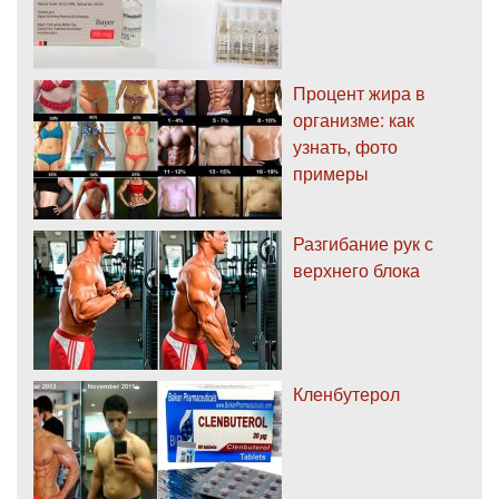
Процент жира в
организме: как
узнать, фото
примеры
Разгибание рук с
верхнего блока
Кленбутерол