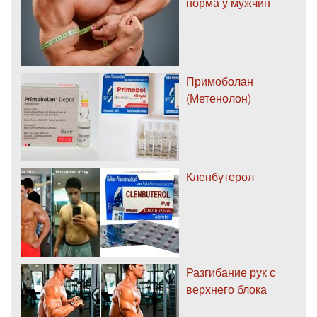
норма у мужчин
Примоболан
(Метенолон)
Кленбутерол
Разгибание рук с
верхнего блока