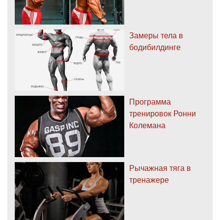
Замеры тела в
бодибилдинге
Программа
тренировок Ронни
Колемана
Рычажная тяга в
тренажере