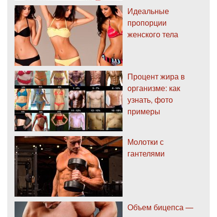
Идеальные
пропорции
женского тела
Процент жира в
организме: как
узнать, фото
примеры
Молотки с
гантелями
Объем бицепса —