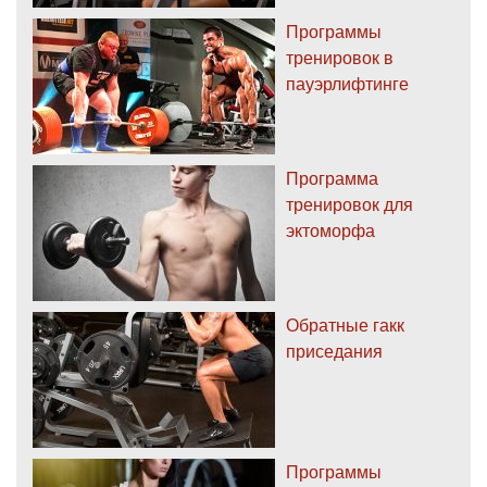
Программы
тренировок в
пауэрлифтинге
Программа
тренировок для
эктоморфа
Обратные гакк
приседания
Программы