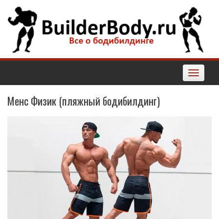
Наверх
Toggle
navigatio
Менс Физик (пляжный бодибилдинг)