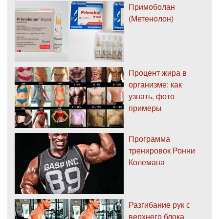
Примоболан
(Метенолон)
Процент жира в
организме: как
узнать, фото
примеры
Программа
тренировок Ронни
Колемана
Разгибание рук с
верхнего блока