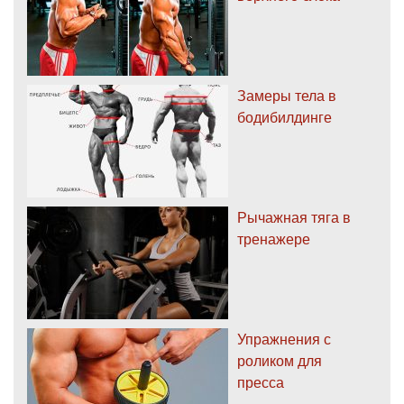
Замеры тела в
бодибилдинге
Рычажная тяга в
тренажере
Упражнения с
роликом для
пресса