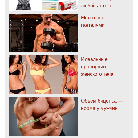
любой аптеке
Молотки с
гантелями
Идеальные
пропорции
женского тела
Объем бицепса —
норма у мужчин