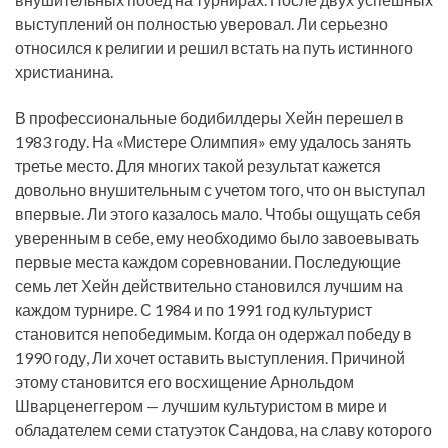
выступлений он полностью уверовал. Ли серьезно
относился к религии и решил встать на путь истинного
христианина.
В профессиональные бодибилдеры Хейн перешел в
1983 году. На «Мистере Олимпия» ему удалось занять
третье место. Для многих такой результат кажется
довольно внушительным с учетом того, что он выступал
впервые. Ли этого казалось мало. Чтобы ощущать себя
уверенным в себе, ему необходимо было завоевывать
первые места каждом соревновании. Последующие
семь лет Хейн действительно становился лучшим на
каждом турнире. С 1984 и по 1991 год культурист
становится непобедимым. Когда он одержал победу в
1990 году, Ли хочет оставить выступления. Причиной
этому становится его восхищение Арнольдом
Шварценеггером — лучшим культуристом в мире и
обладателем семи статуэток Сандова, на славу которого