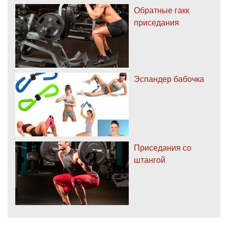
Обратные гакк
приседания
Эспандер бабочка
Приседания со
штангой