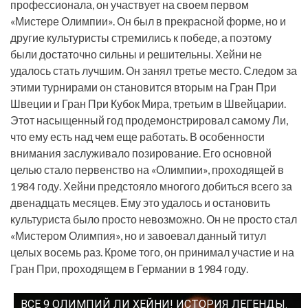
профессионала, он участвует на своем первом
«Мистере Олимпии». Он был в прекрасной форме, но и
другие культуристы стремились к победе, а поэтому
были достаточно сильны и решительны. Хейни не
удалось стать лучшим. Он занял третье место. Следом за
этими турнирами он становится вторым на Гран При
Швеции и Гран При Кубок Мира, третьим в Швейцарии.
Этот насыщенный год продемонстрировал самому Ли,
что ему есть над чем еще работать. В особенности
внимания заслуживало позирование. Его основной
целью стало первенство на «Олимпии», проходящей в
1984 году. Хейни предстояло многого добиться всего за
двенадцать месяцев. Ему это удалось и остановить
культуриста было просто невозможно. Он не просто стал
«Мистером Олимпия», но и завоевал данный титул
целых восемь раз. Кроме того, он принимал участие и на
Гран При, проходящем в Германии в 1984 году.
ВСЕ 9 ОЛИМПИЙ ЛИ ХЕЙНИ! ИСТОРИЯ ЛЕГЕНДЫ.