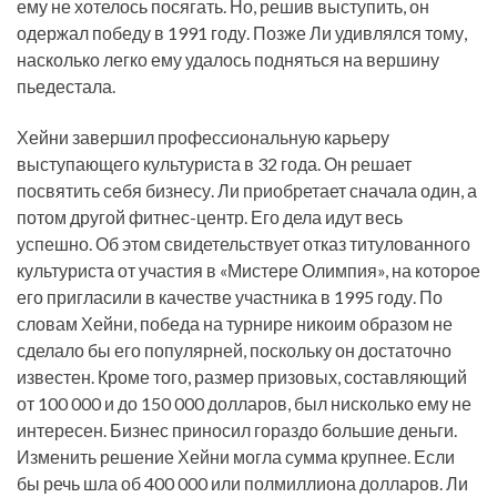
ему не хотелось посягать. Но, решив выступить, он
одержал победу в 1991 году. Позже Ли удивлялся тому,
насколько легко ему удалось подняться на вершину
пьедестала.
Хейни завершил профессиональную карьеру
выступающего культуриста в 32 года. Он решает
посвятить себя бизнесу. Ли приобретает сначала один, а
потом другой фитнес-центр. Его дела идут весь
успешно. Об этом свидетельствует отказ титулованного
культуриста от участия в «Мистере Олимпия», на которое
его пригласили в качестве участника в 1995 году. По
словам Хейни, победа на турнире никоим образом не
сделало бы его популярней, поскольку он достаточно
известен. Кроме того, размер призовых, составляющий
от 100 000 и до 150 000 долларов, был нисколько ему не
интересен. Бизнес приносил гораздо большие деньги.
Изменить решение Хейни могла сумма крупнее. Если
бы речь шла об 400 000 или полмиллиона долларов. Ли