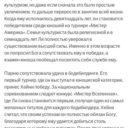
культуризм, но даже если сначала это было простым
увлечением, то дальше переросло в занятие всей жизни.
Когда ему исполнилось девятнадцать лет, он становится
победителем среди юношей на турнире «Мистер
Америка». Семья культуриста была религиозной и в
семнадцать лет Ли полностью уверовал в
существовании высшей силы. Именно в этом возрасте
он попросил Бога сопутствовать ему в победах, а
взамен юноша пообещал посвятить себя службе ему.
Парню сопутствовала удача в бодибилдинге. Его
первый турнир, где он выступал в юношеской категории,
принес Хейни победу. За национальным
соревнованием следует конкурс «Мистер Вселенная»,
где Ли снова становится первым, получая один из самых
желанных титулов для каждого бодибилдера. Хейни
считал, что своим успехам он полностью обязан Богу,
благодаря которому ему удается добиться столь
внушительных побед на турнирах. После двух успешных