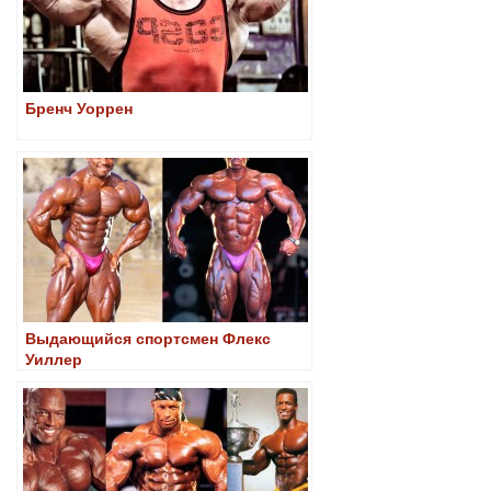
Бренч Уоррен
Выдающийся спортсмен Флекс
Уиллер