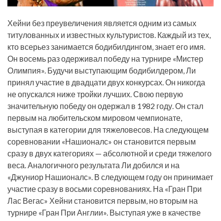
Хейни без преувеличения является одним из самых
титулованных и известных культуристов. Каждый из тех,
кто всерьез занимается бодибилдингом, знает его имя.
Он восемь раз одерживал победу на турнире «Мистер
Олимпия». Будучи выступающим бодибилдером, Ли
принял участие в двадцати двух конкурсах. Он никогда
не опускался ниже тройки лучших. Свою первую
значительную победу он одержал в 1982 году. Он стал
первым на любительском мировом чемпионате,
выступая в категории для тяжеловесов. На следующем
соревновании «Нашионалс» он становится первым
сразу в двух категориях — абсолютной и среди тяжелого
веса. Аналогичного результата Ли добился и на
«Джуниор Нашионалс». В следующем году он принимает
участие сразу в восьми соревнованиях. На «Гран При
Лас Вегас» Хейни становится первым, но вторым на
турнире «Гран При Англии». Выступая уже в качестве