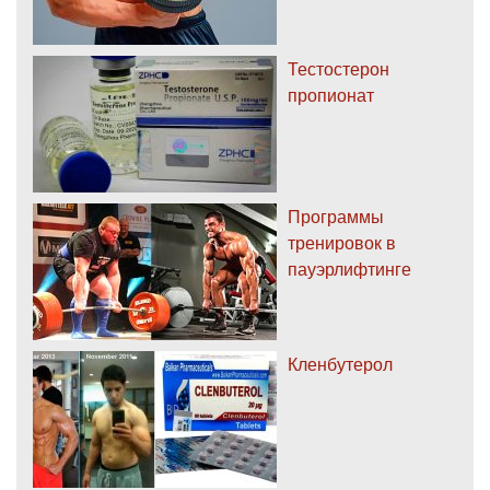
Тестостерон
пропионат
Программы
тренировок в
пауэрлифтинге
Кленбутерол